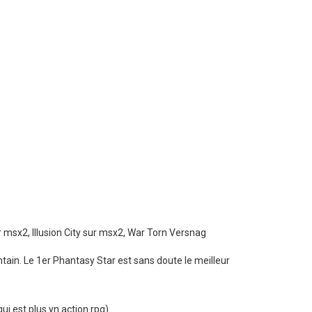
 msx2, Illusion City sur msx2, War Torn Versnag
tain. Le 1er Phantasy Star est sans doute le meilleur
ui est plus yn action rpg).