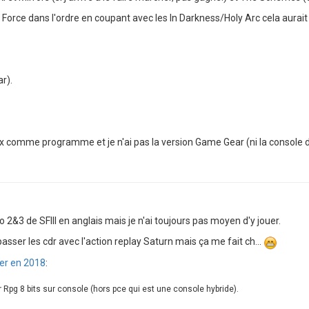
 Force dans l'ordre en coupant avec les In Darkness/Holy Arc cela aurai
r).
 comme programme et je n'ai pas la version Game Gear (ni la console d'
io 2&3 de SFIII en anglais mais je n'ai toujours pas moyen d'y jouer.
ser les cdr avec l'action replay Saturn mais ça me fait ch...
er en 2018
:
 Rpg 8 bits sur console (hors pce qui est une console hybride).