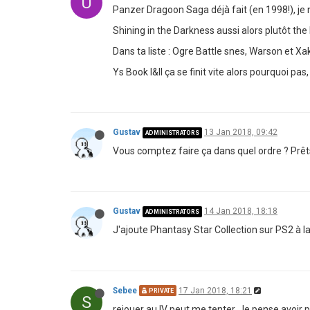
U
Panzer Dragoon Saga déjà fait (en 1998!), je n'
Shining in the Darkness aussi alors plutôt the
Dans ta liste : Ogre Battle snes, Warson et Xak 
Ys Book I&II ça se finit vite alors pourquoi pas
Gustav
13 Jan 2018, 09:42
ADMINISTRATORS
Vous comptez faire ça dans quel ordre ? Prêts
Gustav
14 Jan 2018, 18:18
ADMINISTRATORS
J'ajoute Phantasy Star Collection sur PS2 à la
Sebee
17 Jan 2018, 18:21
PRIVATE
S
rejouer au IV peut me tenter. Je pense avoir plus