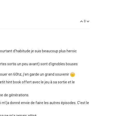
0
pourtant d'habitude je suis beaucoup plus heroic
rtes sortis un peu avant) sont d'ignobles bouses
 y jouer en 60hz, j'en garde un grand souvenir
 hint book offert avec le jeu à sa sortie et le
ème de générations.
i m'(a donné envie de faire les autres épisodes. C'est le
a ne m'a jamais attiré.