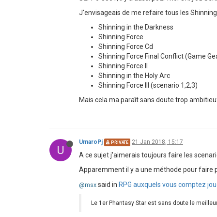
J'envisageais de me refaire tous les Shinning
Shinning in the Darkness
Shinning Force
Shinning Force Cd
Shinning Force Final Conflict (Game Gea
Shinning Force II
Shinning in the Holy Arc
Shinning Force III (scenario 1,2,3)
Mais cela ma paraît sans doute trop ambitieux
UmaroPj
21 Jan 2018, 15:17
PRIVATE
U
A ce sujet j'aimerais toujours faire les scenar
Apparemment il y a une méthode pour faire pas
said in
RPG auxquels vous comptez jou
@msx
Le 1er Phantasy Star est sans doute le meilleur