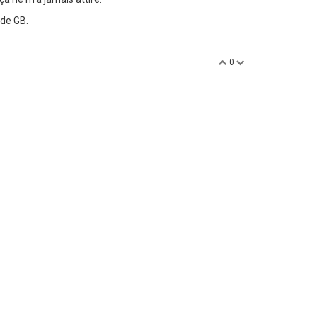
ode GB.
0