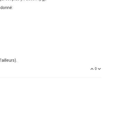
t donné:
ailleurs).
0