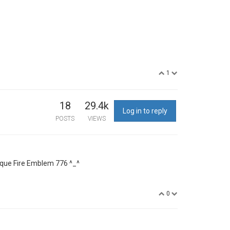
1
18
29.4k
Log in to reply
POSTS
VIEWS
i que Fire Emblem 776 ^_^
0