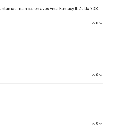
 entamée ma mission avec Final Fantasy II, Zelda 3DS...
0
0
0