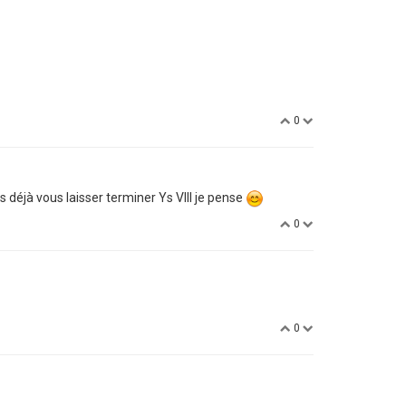
0
 déjà vous laisser terminer Ys VIII je pense
0
0