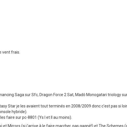
 vent frais.
ancing Saga sur Sfc, Dragon Force 2 Sat, Madô Monogatari triology sur
y Star je les avaient tout terminés en 2008/2009 donc c'est pas si loin
onsole hybride).
es faire sur pc-8801 (Ys I et II au moins).
 et Mirrors (si j'arrive à le faire marcher, pas gagné!) et The Schemes (q