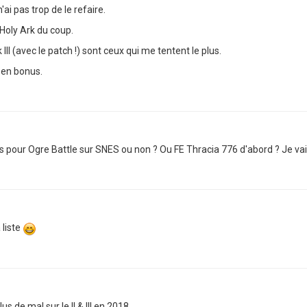
ai pas trop de le refaire.
 Holy Ark du coup.
III (avec le patch !) sont ceux qui me tentent le plus.
, en bonus.
 pour Ogre Battle sur SNES ou non ? Ou FE Thracia 776 d'abord ? Je vais
 liste
 de mal sur le II & III en 2018...