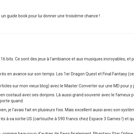
té un guide book pour lui donner une troisième chance !
8-16 bits. Ce sont des jeux à l'ambiance et aux musiques incroyables, et 
très en avance sur son temps. Les 1er Dragon Quest et Final Fantasy (ce
t des articles sur mon vieux blog) avec le Master Converter sur une MD pour
n costaud avec ses donjons. Là aussi grand souvenir avec le fameux petit
mporte quand.
ien, je l'avais fait en plusieurs fois. Mais excellent aussi avec son syst
 après à sa sortie US (cartouche à 590 francs chez Espace 3 Games !) et qu
nue, comme beaucoup d'autres de Sega finalement. Phantasy Star Online ç