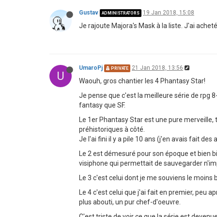
Gustav
19 Jan 2018, 15:08
ADMINISTRATORS
Je rajoute Majora's Mask à la liste. J'ai ache
UmaroPj
21 Jan 2018, 13:56
PRIVATE
U
Waouh, gros chantier les 4 Phantasy Star!
Je pense que c'est la meilleure série de rpg 
fantasy que SF.
Le 1er Phantasy Star est une pure merveille, 
préhistoriques à côté.
Je l'ai fini il y a pile 10 ans (j'en avais fai
Le 2 est démesuré pour son époque et bien bie
visiphone qui permettait de sauvegarder n'i
Le 3 c'est celui dont je me souviens le moins b
Le 4 c'est celui que j'ai fait en premier, peu
plus abouti, un pur chef-d'oeuvre.
C'est triste de voir ce que la série est deve