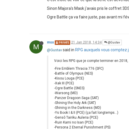
Sinon Majora's Mask j'avais pris le coffret 3DS
Ogre Battle ça va faire juste, pas avant mi fév
msx
21 Jan 2018, 14:34
@Gustav
PRIVATE
M
said in
RPG auxquels vous comptez j
@Gustav
Voici les RPG que je compte terminer en 2018, d
-Fire Emblem Thracia 776 (SFC)
-Battle of Olympus (NES)
-Kisou Louga (PCE)
-Xak III (PCE)
-Ogre Battle (SNES)
-Warsong (MD)
-Panzer Dragoon Saga (SAT)
-Shining the Holy Ark (SAT)
-Shining in the Darkness (MD)
-Ys Book I & II (PCE) (ça fait longtemps...)
-Gensô Tairiku Auleria (PCE)
-Ruin Kami no Isan (PCE)
-Persona 2 Eternal Punishment (PS)