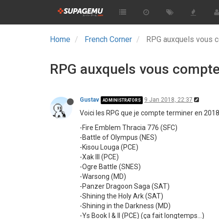
Home
French Corner
RPG auxquels vous c
RPG auxquels vous compte
Gustav
9 Jan 2018, 22:37
ADMINISTRATORS
Voici les RPG que je compte terminer en 2018,
-Fire Emblem Thracia 776 (SFC)
-Battle of Olympus (NES)
-Kisou Louga (PCE)
-Xak III (PCE)
-Ogre Battle (SNES)
-Warsong (MD)
-Panzer Dragoon Saga (SAT)
-Shining the Holy Ark (SAT)
-Shining in the Darkness (MD)
-Ys Book I & II (PCE) (ça fait longtemps...)