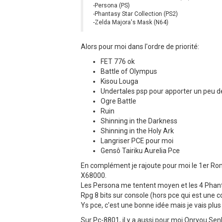
-Persona (PS)
-Phantasy Star Collection (PS2)
-Zelda Majora's Mask (N64)
Alors pour moi dans l'ordre de priorité:
FET 776 ok
Battle of Olympus
Kisou Louga
Undertales psp pour apporter un peu de
Ogre Battle
Ruin
Shinning in the Darkness
Shinning in the Holy Ark
Langriser PCE pour moi
Gensô Tairiku Aurelia Pce
En complément je rajoute pour moi le 1er Rom
X68000.
Les Persona me tentent moyen et les 4 Phantas
Rpg 8 bits sur console (hors pce qui est une c
Ys pce, c'est une bonne idée mais je vais plus l
Sur Pc-8801, il y a aussi pour moi Onryou Senki