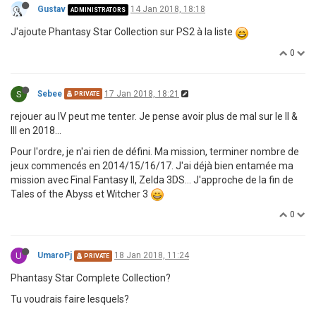
Gustav
14 Jan 2018, 18:18
ADMINISTRATORS
J'ajoute Phantasy Star Collection sur PS2 à la liste
0
S
Sebee
17 Jan 2018, 18:21
PRIVATE
rejouer au IV peut me tenter. Je pense avoir plus de mal sur le II &
III en 2018...
Pour l'ordre, je n'ai rien de défini. Ma mission, terminer nombre de
jeux commencés en 2014/15/16/17. J'ai déjà bien entamée ma
mission avec Final Fantasy II, Zelda 3DS... J'approche de la fin de
Tales of the Abyss et Witcher 3
0
U
UmaroPj
18 Jan 2018, 11:24
PRIVATE
Phantasy Star Complete Collection?
Tu voudrais faire lesquels?