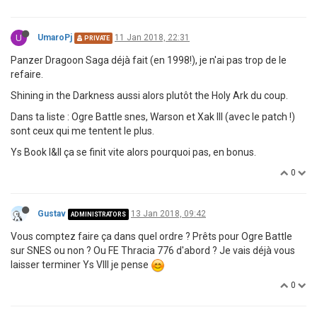
U
UmaroPj
11 Jan 2018, 22:31
PRIVATE
Panzer Dragoon Saga déjà fait (en 1998!), je n'ai pas trop de le
refaire.
Shining in the Darkness aussi alors plutôt the Holy Ark du coup.
Dans ta liste : Ogre Battle snes, Warson et Xak III (avec le patch !)
sont ceux qui me tentent le plus.
Ys Book I&II ça se finit vite alors pourquoi pas, en bonus.
0
Gustav
13 Jan 2018, 09:42
ADMINISTRATORS
Vous comptez faire ça dans quel ordre ? Prêts pour Ogre Battle
sur SNES ou non ? Ou FE Thracia 776 d'abord ? Je vais déjà vous
laisser terminer Ys VIII je pense
0