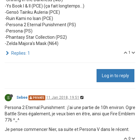
-Ys Book I & II (PCE) (ça fait longtemps...)
-Gensô Tairiku Auleria (PCE)
-Ruin Kami no Isan (PCE)
-Persona 2 Eternal Punishment (PS)
-Persona (PS)
-Phantasy Star Collection (PS2)
-Zelda Majora's Mask (N64)
1
Replies: 1
Log in to reply
S
Sebee
11 Jan 2018, 19:51
PRIVATE
Persona 2 Eternal Punishment : j'ai une partie de 10h environ. Ogre
Battle Snes également, je veux bien en être, ainsi que Fire Emblem
776 ^_^
Je pense commencer Nier, sa suite et Persona V dans le récent.
0