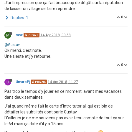
J'ai l'impression que ça fait beaucoup de dégât sur la réputation
de laisser un village se faire reprendre.
0
Replies: 1
M
msx
14 Apr 2018, 09:58
PRIVATE
@Gustav
Ok merci, c'est noté.
Une sieste et j'y retourne.
0
U
UmaroPj
14 Apr 2018, 11:27
PRIVATE
Pas trop le temps d'y jouer en ce moment, avant mes vacances
dans deux semaines.
J'ai quand même fait la carte d'intro tutorial, qui est loin de
détailler les subtilités dont parle Gustav.
D'ailleurs je ne me souviens pas avoir tenu compte de tout ça sur
le 64 mais ça date d'il y a 15 ans.