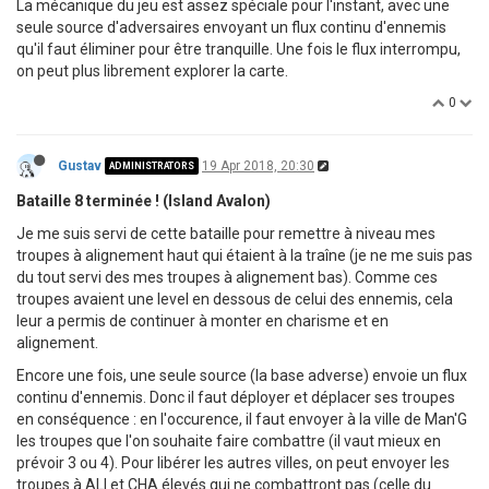
La mécanique du jeu est assez spéciale pour l'instant, avec une
seule source d'adversaires envoyant un flux continu d'ennemis
qu'il faut éliminer pour être tranquille. Une fois le flux interrompu,
on peut plus librement explorer la carte.
0
Gustav
19 Apr 2018, 20:30
ADMINISTRATORS
Bataille 8 terminée ! (Island Avalon)
Je me suis servi de cette bataille pour remettre à niveau mes
troupes à alignement haut qui étaient à la traîne (je ne me suis pas
du tout servi des mes troupes à alignement bas). Comme ces
troupes avaient une level en dessous de celui des ennemis, cela
leur a permis de continuer à monter en charisme et en
alignement.
Encore une fois, une seule source (la base adverse) envoie un flux
continu d'ennemis. Donc il faut déployer et déplacer ses troupes
en conséquence : en l'occurence, il faut envoyer à la ville de Man'G
les troupes que l'on souhaite faire combattre (il vaut mieux en
prévoir 3 ou 4). Pour libérer les autres villes, on peut envoyer les
troupes à ALI et CHA élevés qui ne combattront pas (celle du