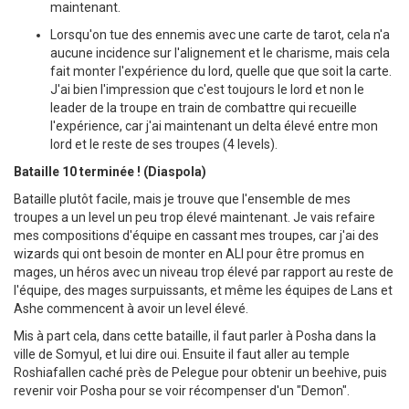
maintenant.
Lorsqu'on tue des ennemis avec une carte de tarot, cela n'a
aucune incidence sur l'alignement et le charisme, mais cela
fait monter l'expérience du lord, quelle que que soit la carte.
J'ai bien l'impression que c'est toujours le lord et non le
leader de la troupe en train de combattre qui recueille
l'expérience, car j'ai maintenant un delta élevé entre mon
lord et le reste de ses troupes (4 levels).
Bataille 10 terminée ! (Diaspola)
Bataille plutôt facile, mais je trouve que l'ensemble de mes
troupes a un level un peu trop élevé maintenant. Je vais refaire
mes compositions d'équipe en cassant mes troupes, car j'ai des
wizards qui ont besoin de monter en ALI pour être promus en
mages, un héros avec un niveau trop élevé par rapport au reste de
l'équipe, des mages surpuissants, et même les équipes de Lans et
Ashe commencent à avoir un level élevé.
Mis à part cela, dans cette bataille, il faut parler à Posha dans la
ville de Somyul, et lui dire oui. Ensuite il faut aller au temple
Roshiafallen caché près de Pelegue pour obtenir un beehive, puis
revenir voir Posha pour se voir récompenser d'un "Demon".