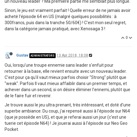
un nouveau leader ? Ma première partie me semblait plus longue.
Sinon, le jeu est vraiment parfait ! Quelle erreur de ne jamais avoir
acheté l'épisode 64 en US (malgré quelques possibilités : à
300francs, puis dans la tranche 50/60€) ! C'est mon seul regret,
dans la catégorie jamais pratiqué, avec Xenosaga 3 !
0
Gustav
13 Apr 2018, 18:08
ADMINISTRATORS
Oui, lorsqu'une troupe ennemie sans leader s'enfuit pour
retourner à la base, elle revient ensuite avec un nouveau leader.
C'est pour ça qu'il vaut mieux parfois choisir "Strong" plutôt que
"weak". Parfois Il vaut mieux affaiblir dans un premier temps, et
achever dans un second, si on désire éliminer l'ennemi, plutôt que
de le faire fuir et revenir.
Je trouve aussi le jeu ultra prenant, très intéressant, et doté d'une
superbe ambiance. Du coup, j'ai repensé aussi à l'épisode sur N64
(que je possède en US), et que je referai aussi un jour (c'est une
tuerie cet épisode N64) ! Je jouerai aussi à l'épisode sur Neo Geo
Pocket.