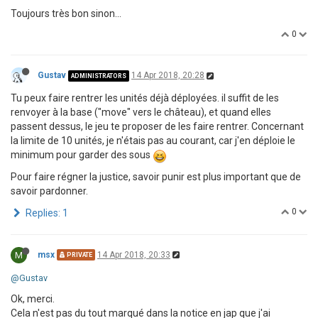
Toujours très bon sinon...
0
Gustav
14 Apr 2018, 20:28
ADMINISTRATORS
Tu peux faire rentrer les unités déjà déployées. il suffit de les
renvoyer à la base ("move" vers le château), et quand elles
passent dessus, le jeu te proposer de les faire rentrer. Concernant
la limite de 10 unités, je n'étais pas au courant, car j'en déploie le
minimum pour garder des sous
Pour faire régner la justice, savoir punir est plus important que de
savoir pardonner.
0
Replies: 1
M
msx
14 Apr 2018, 20:33
PRIVATE
@Gustav
Ok, merci.
Cela n'est pas du tout marqué dans la notice en jap que j'ai