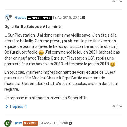
0
Gustav
13 Apr 2018, 20:12
ADMINISTRATORS
Ogre Battle Episode V terminé !
... Sur Playstation. J'ai donc repris ma vieille save. J'en étais à la
dernière bataille. Comme prévu, j'ai obtenu la pire fin avec mon
équipe de bourrins (avec le héros qui succombe au côte obscur).
Ce fut plutôt facile
J'ai commencé le jeu en 2001 (acheté pas
cher en neuf avec Tactics Ogre sur Playstation US), repris une
première fois ma save vers 2013, et terminé le jeu en 2018
En tout cas, vraiment impressionnant de voir l'équipe de Quest
passer ainsi de Magical Chase à Ogre Battle avec tant de
maestria. Ce sont deux chef-d'oeuvre absolus, chacun dans leur
registre.
Je repasse maintenant à la version Super NES !
0
Replies: 1
M
msx
14 Apr 2018, 08:08
PRIVATE