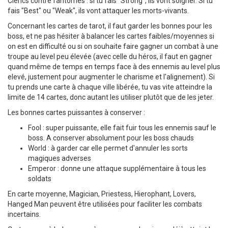
Clerics contre fantômes : si tu fais "Strong", ils vont soigner. Si tu
fais "Best" ou "Weak", ils vont attaquer les morts-vivants.
Concernant les cartes de tarot, il faut garder les bonnes pour les
boss, et ne pas hésiter à balancer les cartes faibles/moyennes si
on est en difficulté ou si on souhaite faire gagner un combat à une
troupe au level peu élevée (avec celle du héros, il faut en gagner
quand même de temps en temps face à des ennemis au level plus
elevé, justement pour augmenter le charisme et l'alignement). Si
tu prends une carte à chaque ville libérée, tu vas vite atteindre la
limite de 14 cartes, donc autant les utiliser plutôt que de les jeter.
Les bonnes cartes puissantes à conserver :
Fool : super puissante, elle fait fuir tous les ennemis sauf le
boss. A conserver absolument pour les boss chauds
World : à garder car elle permet d'annuler les sorts
magiques adverses
Emperor : donne une attaque supplémentaire à tous les
soldats
En carte moyenne, Magician, Priestess, Hierophant, Lovers,
Hanged Man peuvent être utilisées pour faciliter les combats
incertains.