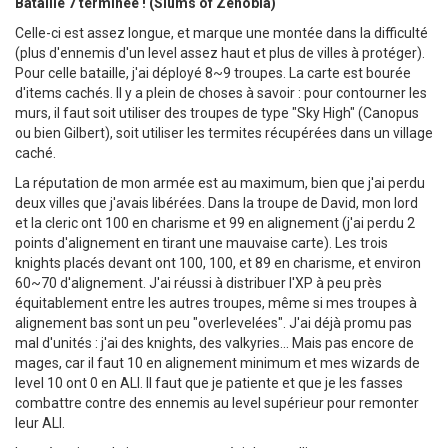
Bataille 7 terminée ! (Slums of Zenobia)
Celle-ci est assez longue, et marque une montée dans la difficulté
(plus d'ennemis d'un level assez haut et plus de villes à protéger).
Pour celle bataille, j'ai déployé 8~9 troupes. La carte est bourée
d'items cachés. Il y a plein de choses à savoir : pour contourner les
murs, il faut soit utiliser des troupes de type "Sky High" (Canopus
ou bien Gilbert), soit utiliser les termites récupérées dans un village
caché.
La réputation de mon armée est au maximum, bien que j'ai perdu
deux villes que j'avais libérées. Dans la troupe de David, mon lord
et la cleric ont 100 en charisme et 99 en alignement (j'ai perdu 2
points d'alignement en tirant une mauvaise carte). Les trois
knights placés devant ont 100, 100, et 89 en charisme, et environ
60~70 d'alignement. J'ai réussi à distribuer l'XP à peu près
équitablement entre les autres troupes, même si mes troupes à
alignement bas sont un peu "overlevelées". J'ai déjà promu pas
mal d'unités : j'ai des knights, des valkyries... Mais pas encore de
mages, car il faut 10 en alignement minimum et mes wizards de
level 10 ont 0 en ALI. Il faut que je patiente et que je les fasses
combattre contre des ennemis au level supérieur pour remonter
leur ALI.