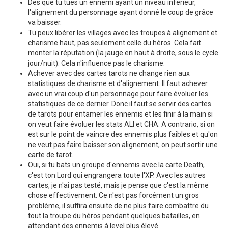
Dès que tu tues un ennemi ayant un niveau inférieur,
l'alignement du personnage ayant donné le coup de grâce
va baisser.
Tu peux libérer les villages avec les troupes à alignement et
charisme haut, pas seulement celle du héros. Cela fait
monter la réputation (la jauge en haut à droite, sous le cycle
jour/nuit). Cela n'influence pas le charisme.
Achever avec des cartes tarots ne change rien aux
statistiques de charisme et d'alignement. Il faut achever
avec un vrai coup d'un personnage pour faire évoluer les
statistiques de ce dernier. Donc il faut se servir des cartes
de tarots pour entamer les ennemis et les finir à la main si
on veut faire évoluer les stats ALI et CHA. A contrario, si on
est sur le point de vaincre des ennemis plus faibles et qu'on
ne veut pas faire baisser son alignement, on peut sortir une
carte de tarot.
Oui, si tu bats un groupe d'ennemis avec la carte Death,
c'est ton Lord qui engrangera toute l'XP. Avec les autres
cartes, je n'ai pas testé, mais je pense que c'est la même
chose effectivement. Ce n'est pas forcément un gros
problème, il suffira ensuite de ne plus faire combattre du
tout la troupe du héros pendant quelques batailles, en
attendant des ennemis à level plus élevé.