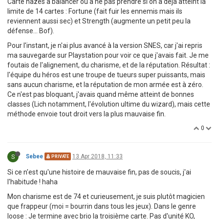
Carte nazes à balancer ou à ne pas prendre si on a déjà atteint la
limite de 14 cartes : Fortune (fait fuir les ennemis mais ils
reviennent aussi sec) et Strength (augmente un petit peu la
défense... Bof).
Pour l'instant, je n'ai plus avancé à la version SNES, car j'ai repris
ma sauvegarde sur Playstation pour voir ce que j'avais fait. Je me
foutais de l'alignement, du charisme, et de la réputation. Résultat :
l'équipe du héros est une troupe de tueurs super puissants, mais
sans aucun charisme, et la réputation de mon armée est à zéro.
Ce n'est pas bloquant, j'avais quand même atteint de bonnes
classes (Lich notamment, l'évolution ultime du wizard), mais cette
méthode envoie tout droit vers la plus mauvaise fin.
0
S
Sebee
13 Apr 2018, 11:33
PRIVATE
Si ce n'est qu'une histoire de mauvaise fin, pas de soucis, j'ai
l'habitude ! haha
Mon charisme est de 74 et curieusement, je suis plutôt magicien
que frappeur (moi = bourrin dans tous les jeux). Dans le genre
loose : Je termine avec brio la troisième carte. Pas d'unité KO,