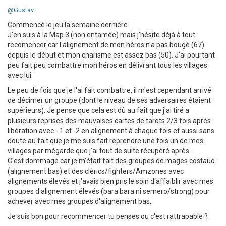
@Gustav
Commencé le jeu la semaine dernière.
J'en suis à la Map 3 (non entamée) mais j'hésite déjà à tout
recomencer car l'alignement de mon héros n'a pas bougé (67)
depuis le début et mon charisme est assez bas (50). J'ai pourtant
peu fait peu combattre mon héros en délivrant tous les villages
avec lui.
Le peu de fois que je l'ai fait combattre, il m'est cependant arrivé
de décimer un groupe (dont le niveau de ses adversaires étaient
supérieurs). Je pense que cela est dû au fait que j'ai tiré a
plusieurs reprises des mauvaises cartes de tarots 2/3 fois après
libération avec - 1 et -2 en alignement à chaque fois et aussi sans
doute au fait que je me suis fait reprendre une fois un de mes
villages par mégarde que j'ai tout de suite récupéré après.
C'est dommage car je m'était fait des groupes de mages costaud
(alignement bas) et des clérics/fighters/Amzones avec
alignements élevés et j'avais bien pris le soin d'affaiblir avec mes
groupes d'alignement élevés (bara bara ni semero/strong) pour
achever avec mes groupes d'alignement bas.
Je suis bon pour recommencer tu penses ou c'est rattrapable ?