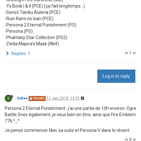
-Ys Book I & II (PCE) (ça fait longtemps...)
-Gensô Tairiku Auleria (PCE)
-Ruin Kami no Isan (PCE)
-Persona 2 Eternal Punishment (PS)
-Persona (PS)
-Phantasy Star Collection (PS2)
-Zelda Majora's Mask (N64)
1
Replies: 1
Log in to reply
S
Sebee
11 Jan 2018, 19:51
PRIVATE
Persona 2 Eternal Punishment : j'ai une partie de 10h environ. Ogre
Battle Snes également, je veux bien en être, ainsi que Fire Emblem
776 ^_^
Je pense commencer Nier, sa suite et Persona V dans le récent.
0