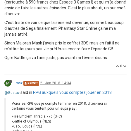
(cartouche à 590 francs chez Espace 3 Games !) et qui m'(a donné
envie de faire les autres épisodes. C'est le plus abouti, un pur chef-
d'oeuvre.
C'est triste de voir ce que la série est devenue, comme beaucoup
d'autres de Sega finalement. Phantasy Star Online ça ne m'a
jamais attiré.
Sinon Majora's Mask j'avais pris le coffret 3DS mais en fait il ne
m'attire toujours pas. Je préfèrais encore faire l'épisode GB.
Ogre Battle ça va faire juste, pas avant mi février disons.
0
M
msx
21 Jan 2018, 14:34
PRIVATE
said in
RPG auxquels vous comptez jouer en 2018
:
@Gustav
Voici les RPG que je compte terminer en 2018, dites-moi si
certains vous tentent pour un supa play :
-Fire Emblem Thracia 776 (SFC)
-Battle of Olympus (NES)
-Kisou Louga (PCE)