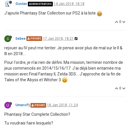
Gustav
14 Jan 2018, 18:18
ADMINISTRATORS
J'ajoute Phantasy Star Collection sur PS2 à la liste
0
S
Sebee
17 Jan 2018, 18:21
PRIVATE
rejouer au IV peut me tenter. Je pense avoir plus de mal sur le II &
III en 2018...
Pour l'ordre, je n'ai rien de défini. Ma mission, terminer nombre de
jeux commencés en 2014/15/16/17. J'ai déjà bien entamée ma
mission avec Final Fantasy II, Zelda 3DS... J'approche de la fin de
Tales of the Abyss et Witcher 3
0
U
UmaroPj
18 Jan 2018, 11:24
PRIVATE
Phantasy Star Complete Collection?
Tu voudrais faire lesquels?