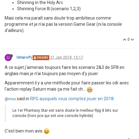
Shinning in the Holy Arc
Shinning Force III (scenario 1,2,3)
Mais cela ma paraît sans doute trop ambitieux comme
programme et je n'ai pas la version Game Gear (ni la console
d'ailleurs).
0
U
UmaroPj
21 Jan 2018, 15:17
PRIVATE
A ce sujet j'aimerais toujours faire les scenario 2&3 de SFIII en
anglais mais je n'ai toujours pas moyen d'y jouer.
Apparemment il y a une méthode pour faire passer les cdr avec
l'action replay Saturn mais ça me fait ch...
said in
RPG auxquels vous comptez jouer en 2018
:
@msx
Le 1er Phantasy Star est sans doute le meilleur Rpg 8 bits sur
console (hors pce qui est une console hybride).
C'est bien mon avis