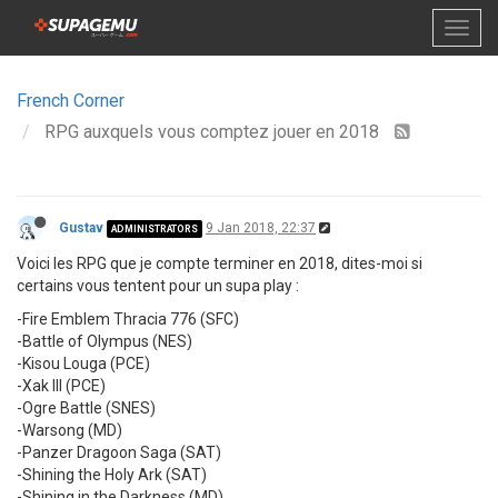
French Corner
RPG auxquels vous comptez jouer en 2018
Gustav
9 Jan 2018, 22:37
ADMINISTRATORS
Voici les RPG que je compte terminer en 2018, dites-moi si
certains vous tentent pour un supa play :
-Fire Emblem Thracia 776 (SFC)
-Battle of Olympus (NES)
-Kisou Louga (PCE)
-Xak III (PCE)
-Ogre Battle (SNES)
-Warsong (MD)
-Panzer Dragoon Saga (SAT)
-Shining the Holy Ark (SAT)
-Shining in the Darkness (MD)