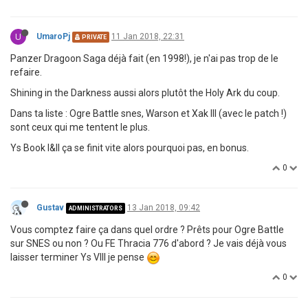
U
UmaroPj
11 Jan 2018, 22:31
PRIVATE
Panzer Dragoon Saga déjà fait (en 1998!), je n'ai pas trop de le
refaire.
Shining in the Darkness aussi alors plutôt the Holy Ark du coup.
Dans ta liste : Ogre Battle snes, Warson et Xak III (avec le patch !)
sont ceux qui me tentent le plus.
Ys Book I&II ça se finit vite alors pourquoi pas, en bonus.
0
Gustav
13 Jan 2018, 09:42
ADMINISTRATORS
Vous comptez faire ça dans quel ordre ? Prêts pour Ogre Battle
sur SNES ou non ? Ou FE Thracia 776 d'abord ? Je vais déjà vous
laisser terminer Ys VIII je pense
0