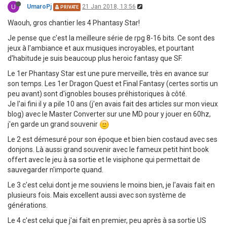
U
UmaroPj
21 Jan 2018, 13:56
PRIVATE
Waouh, gros chantier les 4 Phantasy Star!
Je pense que c'est la meilleure série de rpg 8-16 bits. Ce sont des
jeux à l'ambiance et aux musiques incroyables, et pourtant
d'habitude je suis beaucoup plus heroic fantasy que SF.
Le 1er Phantasy Star est une pure merveille, très en avance sur
son temps. Les 1er Dragon Quest et Final Fantasy (certes sortis un
peu avant) sont d'ignobles bouses préhistoriques à côté.
Je l'ai fini il y a pile 10 ans (j'en avais fait des articles sur mon vieux
blog) avec le Master Converter sur une MD pour y jouer en 60hz,
j'en garde un grand souvenir
Le 2 est démesuré pour son époque et bien bien costaud avec ses
donjons. Là aussi grand souvenir avec le fameux petit hint book
offert avec le jeu à sa sortie et le visiphone qui permettait de
sauvegarder n'importe quand.
Le 3 c'est celui dont je me souviens le moins bien, je l'avais fait en
plusieurs fois. Mais excellent aussi avec son système de
générations.
Le 4 c'est celui que j'ai fait en premier, peu après à sa sortie US