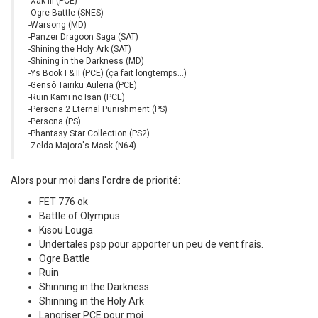
-Xak III (PCE)
-Ogre Battle (SNES)
-Warsong (MD)
-Panzer Dragoon Saga (SAT)
-Shining the Holy Ark (SAT)
-Shining in the Darkness (MD)
-Ys Book I & II (PCE) (ça fait longtemps...)
-Gensô Tairiku Auleria (PCE)
-Ruin Kami no Isan (PCE)
-Persona 2 Eternal Punishment (PS)
-Persona (PS)
-Phantasy Star Collection (PS2)
-Zelda Majora's Mask (N64)
Alors pour moi dans l'ordre de priorité:
FET 776 ok
Battle of Olympus
Kisou Louga
Undertales psp pour apporter un peu de vent frais.
Ogre Battle
Ruin
Shinning in the Darkness
Shinning in the Holy Ark
Langriser PCE pour moi