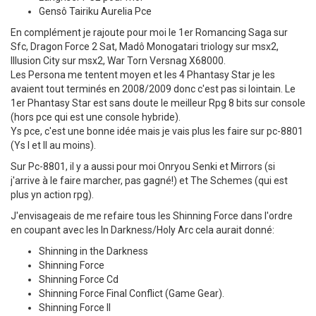
Gensô Tairiku Aurelia Pce
En complément je rajoute pour moi le 1er Romancing Saga sur
Sfc, Dragon Force 2 Sat, Madô Monogatari triology sur msx2,
Illusion City sur msx2, War Torn Versnag X68000.
Les Persona me tentent moyen et les 4 Phantasy Star je les
avaient tout terminés en 2008/2009 donc c'est pas si lointain. Le
1er Phantasy Star est sans doute le meilleur Rpg 8 bits sur console
(hors pce qui est une console hybride).
Ys pce, c'est une bonne idée mais je vais plus les faire sur pc-8801
(Ys I et II au moins).
Sur Pc-8801, il y a aussi pour moi Onryou Senki et Mirrors (si
j'arrive à le faire marcher, pas gagné!) et The Schemes (qui est
plus yn action rpg).
J'envisageais de me refaire tous les Shinning Force dans l'ordre
en coupant avec les In Darkness/Holy Arc cela aurait donné:
Shinning in the Darkness
Shinning Force
Shinning Force Cd
Shinning Force Final Conflict (Game Gear).
Shinning Force II