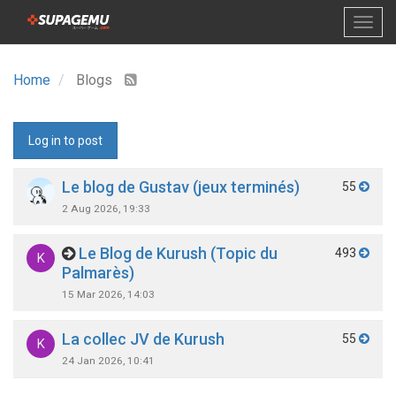
Home
Blogs
Log in to post
Le blog de Gustav (jeux terminés)
55
2 Aug 2026, 19:33
Le Blog de Kurush (Topic du
493
K
Palmarès)
15 Mar 2026, 14:03
La collec JV de Kurush
55
K
24 Jan 2026, 10:41