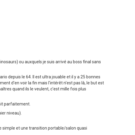
Dinosaurs) ou auxquels je suis arrivé au boss final sans
io depuis le 64. Il est ultra jouable et il y a 25 bonnes
nt d'en voir la fin mais l'intérêt n'est pas là, le but est
tres quand ils le veulent, c'est mille fois plus
sit parfaitement.
ier niveau).
ce simple et une transition portable/salon quasi