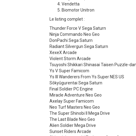
Vendetta
Biomotor Unitron
Le listing complet :
Thunder Force V Sega Saturn
Ninja Commando Neo Geo
DonPachi Sega Saturn
Radiant Silvergun Sega Saturn
XexeX Arcade
Violent Storm Arcade
Tsuyoshi Shikkari Shinasai Taisen Puzzle-
Ys V Super Famicom
Ys III Wanderers From Ys Super NES US
Sôkyûgurentai Sega Saturn
Final Soldier PC Engine
Miracle Adventure Neo Geo
Axelay Super Famicom
Neo Turf Masters Neo Geo
The Super Shinobi II Mega Drive
The Last Blade Neo Geo
Alien Soldier Mega Drive
Sunset Riders Arcade