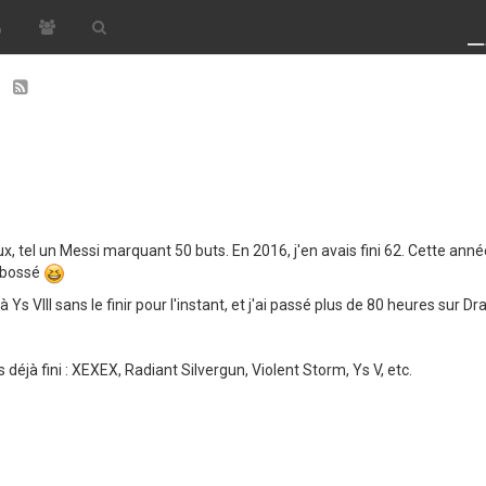
7
jeux, tel un Messi marquant 50 buts. En 2016, j'en avais fini 62. Cette anné
i bossé
s VIII sans le finir pour l'instant, et j'ai passé plus de 80 heures sur Dr
 déjà fini : XEXEX, Radiant Silvergun, Violent Storm, Ys V, etc.