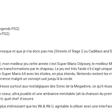
 Legends PS2)
n PS2)
ou presque et que je n'ai donc pas mis (Streets of Rage 2 ou Cadillacs and 
S2, mon meilleur jeu cette année c'est Super Mario Odyssey, le meilleur Mar
 transformations par le chapeau. Le jeu est très facile s'il s'agit uniqueme
 Super Mario 64 avec les étoiles, en plus étendu. Nintendo restent les maî
urrence malgré un concept usé jusqu'à la corde.
dresse surtout aux nostalgiques des Sonic de la Megadrive, ce qu'il réus
 coeur, ultra jouable et une ambiance inimitable (ah la chanson du prem
t, quel chef d'oeuvre.
plus intéressant que les Wii & Wii U, agréable à utiliser avec une interfa