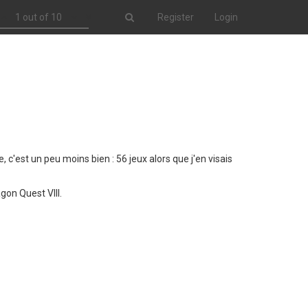
1 out of 10
Register
Login
e, c'est un peu moins bien : 56 jeux alors que j'en visais
agon Quest VIII.