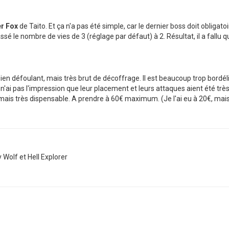
r Fox
de Taito. Et ça n'a pas été simple, car le dernier boss doit obligato
ssé le nombre de vies de 3 (réglage par défaut) à 2. Résultat, il a fallu q
n, bien défoulant, mais très brut de décoffrage. Il est beaucoup trop bord
e n'ai pas l'impression que leur placement et leurs attaques aient été t
 mais très dispensable. A prendre à 60€ maximum. (Je l'ai eu à 20€, mai
 Wolf et Hell Explorer