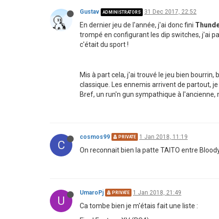
Gustav
31 Dec 2017, 22:52
ADMINISTRATORS
En dernier jeu de l'année, j'ai donc fini
Thunde
trompé en configurant les dip switches, j'ai pa
c'était du sport !
Mis à part cela, j'ai trouvé le jeu bien bourri
classique. Les ennemis arrivent de partout, j
Bref, un run'n gun sympathique à l'ancienne,
cosmos99
1 Jan 2018, 11:19
PRIVATE
C
On reconnait bien la patte TAITO entre Bloody
UmaroPj
1 Jan 2018, 21:49
PRIVATE
U
Ca tombe bien je m'étais fait une liste :