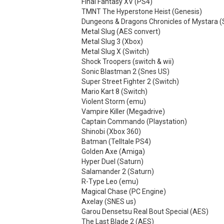
Final Fantasy XV (PS4)
TMNT The Hyperstone Heist (Genesis)
Dungeons & Dragons Chronicles of Mystara 
Metal Slug (AES convert)
Metal Slug 3 (Xbox)
Metal Slug X (Switch)
Shock Troopers (switch & wii)
Sonic Blastman 2 (Snes US)
Super Street Fighter 2 (Switch)
Mario Kart 8 (Switch)
Violent Storm (emu)
Vampire Killer (Megadrive)
Captain Commando (Playstation)
Shinobi (Xbox 360)
Batman (Telltale PS4)
Golden Axe (Amiga)
Hyper Duel (Saturn)
Salamander 2 (Saturn)
R-Type Leo (emu)
Magical Chase (PC Engine)
Axelay (SNES us)
Garou Densetsu Real Bout Special (AES)
The Last Blade 2 (AES)