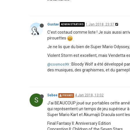
Gustav
1 Jan 2018, 23:37
ADMINISTRATORS
C'est costaud comme liste ! Je suis aussi arr
pirouettes
Je ne lis que du bien de Super Mario Odyssey, 
Violent Storm est excellent, mais Vendetta e
: Bloody Wolf a été développé par 
@cosmos99
des musiques, des graphismes, et du gamepl
Sebee
4 Jan 2018, 13:02
PRIVATE
S
J'ai BEAUCOUP joué sur portables cette année
qui représentent un temps de jeu supérieur à 
Super Mario Kart et Akumajô Dracula sont les p
Final Fantasy II: Anniversary Edition
Conception II: Children of the Seven Stars