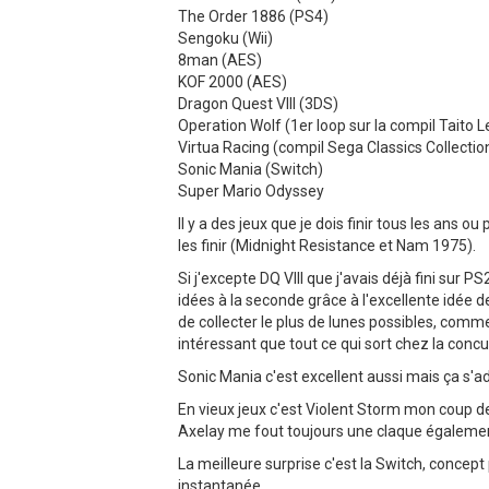
The Order 1886 (PS4)
Sengoku (Wii)
8man (AES)
KOF 2000 (AES)
Dragon Quest VIII (3DS)
Operation Wolf (1er loop sur la compil Taito
Virtua Racing (compil Sega Classics Collectio
Sonic Mania (Switch)
Super Mario Odyssey
Il y a des jeux que je dois finir tous les ans 
les finir (Midnight Resistance et Nam 1975).
Si j'excepte DQ VIII que j'avais déjà fini sur P
idées à la seconde grâce à l'excellente idée des
de collecter le plus de lunes possibles, comme
intéressant que tout ce qui sort chez la conc
Sonic Mania c'est excellent aussi mais ça s'a
En vieux jeux c'est Violent Storm mon coup de
Axelay me fout toujours une claque égalemen
La meilleure surprise c'est la Switch, concept 
instantanée.