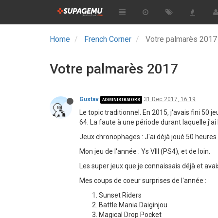
Home
French Corner
Votre palmarès 201
Votre palmarès 2017
Gustav
31 Dec 2017, 16:19
ADMINISTRATORS
Le topic traditionnel. En 2015, j'avais fini 50 
64. La faute à une période durant laquelle j'a
Jeux chronophages : J'ai déjà joué 50 heures à Y
Mon jeu de l'année : Ys VIII (PS4), et de loin.
Les super jeux que je connaissais déjà et avais
Mes coups de coeur surprises de l'année :
Sunset Riders
Battle Mania Daiginjou
Magical Drop Pocket