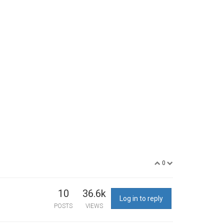
0
10
36.6k
Log in to reply
POSTS
VIEWS