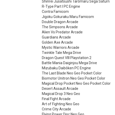
Shinrei Jusatsushi Tarômaru Sega Saturn
R-Type Part I PC Engine
Contra Famicom
Jigoku Gokuraku Maru Famicom
Double Dragon Arcade
The Simpsons Arcade
Alien Vs Predator Arcade
Guardians Arcade
Golden Axe Arcade
Mystic Warriors Arcade
Twinkle Tale Mega Drive
Dragon Quest VIII Playstation 2
Battle Mania Daiginjou Mega Drive
Mizubaku Daibôken PC Engine
The Last Blade Neo Geo Pocket Color
Biomotor Unitron Neo Geo Pocket Color
Magical Drop Pocket Neo Geo Pocket Color
Desert Assault Arcade
Magical Drop 3 Neo Geo
Final Fight Arcade
Art of Fighting Neo Geo
Crime City Arcade
Flying Power Disc Neo Geo