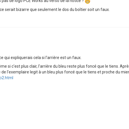
s pas de logo PCE Works au verso de la notice ?
, ce serait bizarre que seulement le dos du boîtier soit un faux.
 qui expliquerais cela si l'arrière est un faux.
 même si c'est plus clair, l'arrière du bleu reste plus foncé que le tiens. 
 de l'exemplaire legit à un bleu plus foncé que le tiens et proche du mie
p2.html