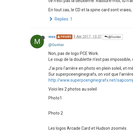
ce n'est pas la deuxième. Rassure-moi, tu n'a
En tout cas, le CD et la spine card sont vraies
Replies: 1
msx
9 Apr 2017, 10:37
@Gustav
PRIVATE
M
@Gustav
Non, pas de logo PCE Work.
Le coup de la doublette n'est pas impossible, ce
J'ai pris l'arrière en photo en plein soleil, et
Sur superpceenginegrafx, on voit que l'arrière
http://www.superpcenginegrafx.net/sapcom
Voici les 2 photos au soleil
Photo1
Photo 2
Les logos Arcade Card et Hudson zoomés