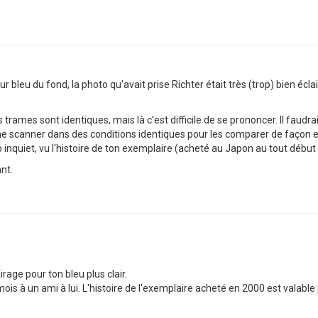
 bleu du fond, la photo qu'avait prise Richter était très (trop) bien écla
es trames sont identiques, mais là c'est difficile de se prononcer. Il faudr
e scanner dans des conditions identiques pour les comparer de façon effi
op inquiet, vu l'histoire de ton exemplaire (acheté au Japon au tout débu
nt.
rage pour ton bleu plus clair.
a 6 mois à un ami à lui. L'histoire de l'exemplaire acheté en 2000 est valab