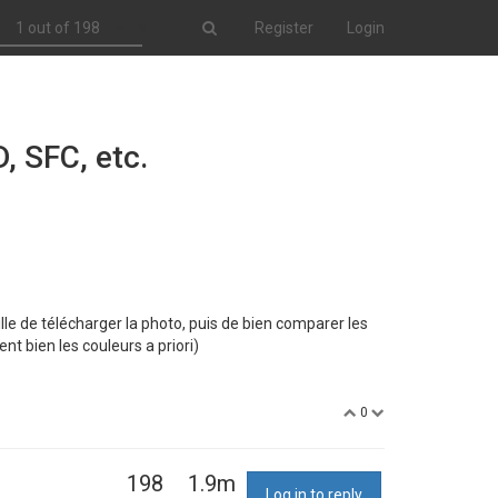
1 out of 198
Register
Login
, SFC, etc.
lle de télécharger la photo, puis de bien comparer les
t bien les couleurs a priori)
0
198
1.9m
Log in to reply