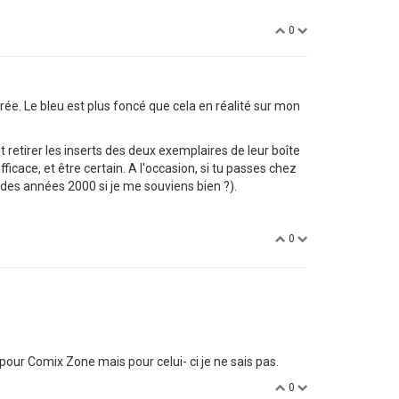
0
irée. Le bleu est plus foncé que cela en réalité sur mon
ait retirer les inserts des deux exemplaires de leur boîte
cace, et être certain. A l'occasion, si tu passes chez
t des années 2000 si je me souviens bien ?).
0
le pour Comix Zone mais pour celui- ci je ne sais pas.
0