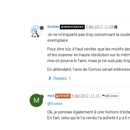
Gustav
9 Apr 2017, 11:08
ADMINISTRATORS
Je ne m'inquiète pas trop concernant la couleur
exemplaire.
Pour être sûr, il faut vérifier que les motifs d
et les scanner en haute résolution sur le mêm
moi on pourra le faire, mais je ne suis pas tr
En attendant, l'avis de Comos serait intéressa
Replies: 1
msx
9 Apr 2017, 11:15
@Gustav
PRIVATE
M
@Gustav
Ok, je pensais également à une histoire d'éclai
En fait, celui qui le l'a vendu l'a acheté il y 