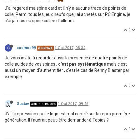
J'ai regardé ma spine card et il n'y a aucune trace de points de
colle. Parmi tous les jeux neufs que j'ai achetés sur PC Engine, je
n'ai jamais eu spine collée d'ailleurs.
0
C
cosmos99
1 Oct 2017, 08:34
PRIVATE
Je vous invite à regarder aussi la présence de quatre points de
colle au dos de vos spines ,
c'est pas systématique
mais c'est
aussi un moyen d'authentifier , c'est le cas de Renny Blaster par
exemple.
0
Gustav
1 Oct 2017, 09:46
ADMINISTRATORS
J'ai l'impression que le logo est mal centré sur la repro première
génération. Il faudrait peut-être demander à Tobias ?
0