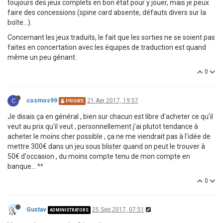
toujours des jeux complets en bon état pour y jouer, mais je peux
faire des concessions (spine card absente, défauts divers sur la
boîte...).
Concernant les jeux traduits, le fait que les sorties ne se soient pas
faites en concertation avec les équipes de traduction est quand
même un peu gênant.
0
C
cosmos99
21 Apr 2017, 19:57
PRIVATE
Je disais ça en général , bien sur chacun est libre d'acheter ce qu'il
veut au prix qu'il veut , personnellement j'ai plutot tendance à
acheter le moins cher possible , ça ne me viendrait pas à l'idée de
mettre 300€ dans un jeu sous blister quand on peut le trouver à
50€ d'occasion , du moins compte tenu de mon compte en
banque... ^^
0
Gustav
25 Sep 2017, 07:51
ADMINISTRATORS