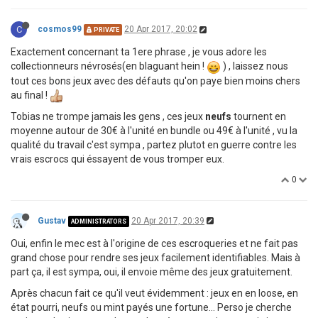
C
cosmos99
20 Apr 2017, 20:02
PRIVATE
Exactement concernant ta 1ere phrase , je vous adore les
collectionneurs névrosés(en blaguant hein !
) , laissez nous
tout ces bons jeux avec des défauts qu'on paye bien moins chers
au final !
Tobias ne trompe jamais les gens , ces jeux
neufs
tournent en
moyenne autour de 30€ à l'unité en bundle ou 49€ à l'unité , vu la
qualité du travail c'est sympa , partez plutot en guerre contre les
vrais escrocs qui éssayent de vous tromper eux.
0
Gustav
20 Apr 2017, 20:39
ADMINISTRATORS
Oui, enfin le mec est à l'origine de ces escroqueries et ne fait pas
grand chose pour rendre ses jeux facilement identifiables. Mais à
part ça, il est sympa, oui, il envoie même des jeux gratuitement.
Après chacun fait ce qu'il veut évidemment : jeux en en loose, en
état pourri, neufs ou mint payés une fortune... Perso je cherche