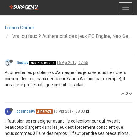
French Corner
Vrai ou faux ? Authenticité des jeux PC Engine, Neo Geo, MD, SFC, etc.
Gustav
16 Apr 2017, 07:55
ADMINISTRATORS
Pour éviter les problèmes d'arnaque (les jeux vendus très chers
comme des originaux neufs sur Yahoo Auction par exemple), il
aurait été préférable que ce soit très clair.
0
C
cosmos99
16 Apr 2017, 08:03
PRIVATE
Il faut bien se renseigner avant , le collectionneur qui investit
beaucoup d'argent dans les jeux est forcément conscient que
nous sommes à l'aire des repros , il faut prendre ses précautions ,