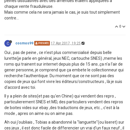
peines dissuasives avec des amendes étaient appliquées à
chaque vente frauduleuse.
Mais comme cela ne sera jamais le cas, je suis tout simplement
contre...
0
C
cosmos99
17 Apr 2017, 19:25
PRIVATE
Oui , pas de peine , ce n'est plus commercialisé depuis belle
lurette(je parle en général, jeux NEC, cartouche SNES) ,meme les
roms qui trainent sur internet depuis plus de 15 ans ,ça n'a l'air de
gener personne, je comprend que ça embete le collectionneur qui
recherche l'authentique. Du moment que ce ne sont pas des
copies de jeux qui font vivre les éditeurs/constructeurs , là je suis
d'accord avec toi.
Il y a plein de sites(et pas qu'en Chine) qui vendent des repro ,
particulierement SNES et MD, des particuliers vendent des repros
de boites vides sur ebay ,des traductions de jeux, etc.., c'est à la
mode , apres on aime ou on aime pas.
Ah oui j'oubliais , Tobias a abandonné la "languette"(ou liseret) sur
ces jeux , il est donc facile de differencier un vrai d'un faux neuf , il