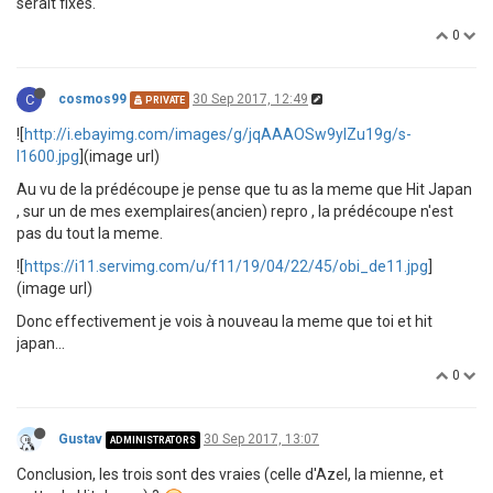
serait fixés.
0
C
cosmos99
30 Sep 2017, 12:49
PRIVATE
![
http://i.ebayimg.com/images/g/jqAAAOSw9ylZu19g/s-
l1600.jpg
](image url)
Au vu de la prédécoupe je pense que tu as la meme que Hit Japan
, sur un de mes exemplaires(ancien) repro , la prédécoupe n'est
pas du tout la meme.
![
https://i11.servimg.com/u/f11/19/04/22/45/obi_de11.jpg
]
(image url)
Donc effectivement je vois à nouveau la meme que toi et hit
japan...
0
Gustav
30 Sep 2017, 13:07
ADMINISTRATORS
Conclusion, les trois sont des vraies (celle d'Azel, la mienne, et