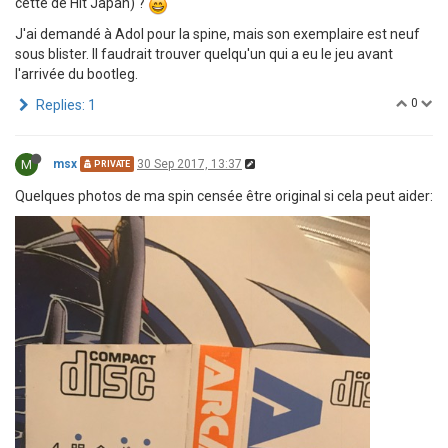
cette de Hit Japan) ?
J'ai demandé à Adol pour la spine, mais son exemplaire est neuf
sous blister. Il faudrait trouver quelqu'un qui a eu le jeu avant
l'arrivée du bootleg.
0
Replies: 1
M
msx
30 Sep 2017, 13:37
PRIVATE
Quelques photos de ma spin censée être original si cela peut aider: