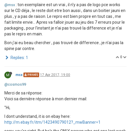
: ton exemplaire est un vrai , il n'y a pas de logo pce works
@msx
sur le CD déja , le reste doit etre bon aussi , dans un boitier jauni en
plus , y a pas de raison. Le repro est bien propre en tout cas , me
fait limite envie... Apres va falloir jouer au jeu des 7 erreurs pour le
packaging , pour l'instant je n'ai pas trouvé la difference et je n'ai
pas le repro en main.
Bon j'ai eu beau chercher , pas trouvé de difference , je n'ai pas la
spine par contre.
0
Replies: 1
M
msx
17 Apr 2017, 19:00
PRIVATE
@cosmos99
Merci de sa réponse:
Voici sa dernière réponse à mon dernier mail:
"Hi,
I dont understand, it is on ebay here:
http://m.ebay.fr/itm/142349079012?_mwBanner=1
sorry, you're right. But he's the ONLY person who got one last week.