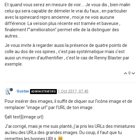
Et quand vous serez en mesure de voir.... Je vous dis , bien malin
celui qui sera capable de démeler le vrai du faux , en particulier
avec la spinecard repro ancienne , moi je ne vois aucune
différence. La version plus récente est tramée et baveuse ,
finalement l'"amélioration" permet elle de la distinguer des
autres...
Je vous invite à regarder aussi la présence de quatre points de
colle au dos de vos spines , c'est pas systématique mais c'est
aussi un moyen d'authentifier , c'est le cas de Renny Blaster par
exemple.
0
Gustav
1 Oct 2017, 07:45
ADMINISTRATORS
Pour insérer des images, il suffit de cliquer sur l'icône image et de
remplacer "image url" par l'URL de ton image :
![alt text](image url)
J'ai corrigé, mais je me suis planté, j'ai pris les URLs des miniatures
au lieu des URLs des grandes images. Du coup, il faut que tu
remettes les bonnes URLs