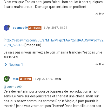
C'est vrai que Tobias a toujours fait du bon boulot à part quelques
écarts malheureux... Domage que certains en profitent.
0
C
cosmos99
16 Apr 2017, 18:24
PRIVATE
!
[
http://i.ebayimg.com/00/s/MTIwMFgxNjAw/z/lJIAAOSwA3dYV2
7E/$_57.JPG
](image url)
Je sais pas si vous arrivez à le voir , mais la tranche n'est pas unie
sur le vrai.
0
Replies: 1
M
msx
17 Apr 2017, 07:50
PRIVATE
@cosmos99
Cela devient n'importe quoi ce business de reproduction à mon
sens! Le faire sur des jeux rares et cher est une chose, mais sur
des jeux assez communs comme Pop'n Magic, à part pourrir le
marché je ne vois vraiment pas l'intérêt! Dans le meilleur des cas