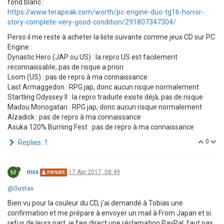
fond blanc :
https://www.terapeak.com/worth/pc-engine-duo-tg16-horror-
story-complete-very-good-condition/291807347304/
Perso il me reste à acheter la liste suivante comme jeux CD sur PC
Engine :
Dynastic Hero (JAP ou US) : la repro US est facilement
reconnaissable, pas de risque a priori
Loom (US) : pas de repro à ma connaissance
Last Armaggedon : RPG jap, donc aucun risque normalement
Startling Odyssey II : la repro traduite existe déjà, pas de risque
Madou Monogatari : RPG jap, donc aucun risque normalement
Alzadick : pas de repro à ma connaissance
Asuka 120% Burning Fest : pas de repro à ma connaissance
0
Replies: 1
M
msx
17 Apr 2017, 08:49
PRIVATE
@Gustav
Bien vu pour la couleur du CD, j'ai demandé à Tobias une
confirmation et me prépare à envoyer un mail à From Japan et si
refus de leurs part, je fais direct une réclamation PayPal, faut pas