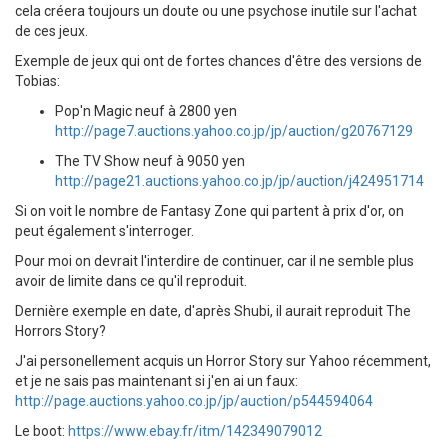
cela créera toujours un doute ou une psychose inutile sur l'achat
de ces jeux.
Exemple de jeux qui ont de fortes chances d'être des versions de
Tobias:
Pop'n Magic neuf à 2800 yen
http://page7.auctions.yahoo.co.jp/jp/auction/g20767129
The TV Show neuf à 9050 yen
http://page21.auctions.yahoo.co.jp/jp/auction/j424951714
Si on voit le nombre de Fantasy Zone qui partent à prix d'or, on
peut également s'interroger.
Pour moi on devrait l'interdire de continuer, car il ne semble plus
avoir de limite dans ce qu'il reproduit.
Dernière exemple en date, d'après Shubi, il aurait reproduit The
Horrors Story?
J'ai personellement acquis un Horror Story sur Yahoo récemment,
et je ne sais pas maintenant si j'en ai un faux:
http://page.auctions.yahoo.co.jp/jp/auction/p544594064
Le boot:
https://www.ebay.fr/itm/142349079012