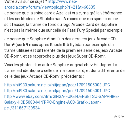
Votre avis sur ce sujet ?
http://www.neo-
arcadia.com/forum/viewtopic.php?f=21&t=60635
Je pense que la spine card d'Azel est vraie, malgré la véhémence
et les certitudes de Shubibiman. A moins que ma spine card ne
soit fausse, la trame de fond du logo Arcade Card de Sapphire
n'est pas la même que sur celle de Fatal Fury Special par exemple.
Je pense que Sapphire étant l'un des derniers jeux Arcade CD-
Rom² (sorti 9 mois après Kabuki Ittô Ryôdan par exemple), la
trame utilisée est différente de la première série des jeux Arcade
CD-Rom², et se rapproche plus des jeux Super CD-Rom².
Voici les photos d'un autre Sapphire original chez Hit Japan. La
trame est identique à celle de ma spine card, et donc différente de
celle des jeux Arcade CD-Rom² précédents :
http://hit930.sakura.ne.jp/hitjapan/pce/17091505003.JPG
http://hit930.sakura.ne.jp/hitjapan/pce/17091505001.JPG
http://www.ebay.com/itm/GINGA-FUKEI-DENSETSU-SAPPHIRE-
Galaxy-HCD5080-MINT-PC-Engine-ACD-Grafx-Japan-
pe-/311867139534
0