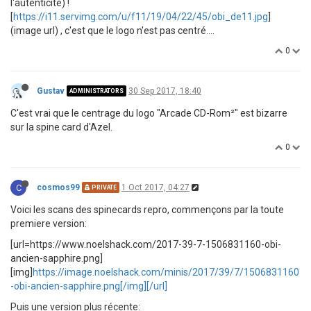
l'autenticité) !
[
https://i11.servimg.com/u/f11/19/04/22/45/obi_de11.jpg
]
(image url) , c'est que le logo n'est pas centré....
0
Gustav
30 Sep 2017, 18:40
ADMINISTRATORS
C'est vrai que le centrage du logo "Arcade CD-Rom²" est bizarre
sur la spine card d'Azel.
0
C
cosmos99
1 Oct 2017, 04:27
PRIVATE
Voici les scans des spinecards repro, commençons par la toute
premiere version:
[url=https://www.noelshack.com/2017-39-7-1506831160-obi-
ancien-sapphire.png]
[img]
https://image.noelshack.com/minis/2017/39/7/1506831160
-obi-ancien-sapphire.png[/img][/url]
Puis une version plus récente: