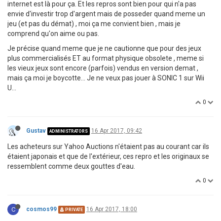
internet est là pour ça. Et les repros sont bien pour qui n'a pas
envie d'investir trop d'argent mais de posseder quand meme un
jeu (et pas du démat) , moi ça me convient bien , mais je
comprend qu'on aime ou pas.
Je précise quand meme que je ne cautionne que pour des jeux
plus commercialisés ET au format physique obsolete , meme si
les vieux jeux sont encore (parfois) vendus en version demat ,
mais ça moi je boycotte... Je ne veux pas jouer à SONIC 1 sur Wii
U...
0
Gustav
16 Apr 2017, 09:42
ADMINISTRATORS
Les acheteurs sur Yahoo Auctions n'étaient pas au courant car ils
étaient japonais et que de l'extérieur, ces repro et les originaux se
ressemblent comme deux gouttes d'eau.
0
C
cosmos99
16 Apr 2017, 18:00
PRIVATE