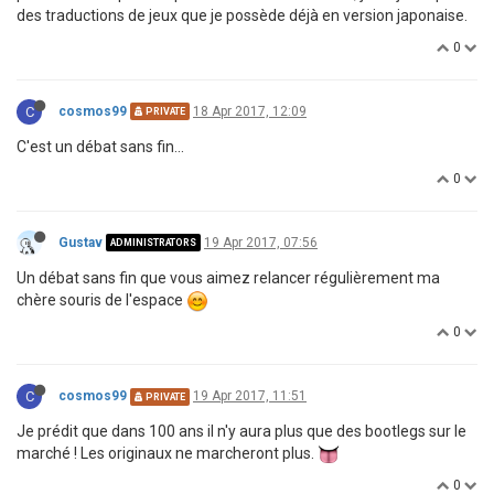
des traductions de jeux que je possède déjà en version japonaise.
0
C
cosmos99
18 Apr 2017, 12:09
PRIVATE
C'est un débat sans fin...
0
Gustav
19 Apr 2017, 07:56
ADMINISTRATORS
Un débat sans fin que vous aimez relancer régulièrement ma
chère souris de l'espace
0
C
cosmos99
19 Apr 2017, 11:51
PRIVATE
Je prédit que dans 100 ans il n'y aura plus que des bootlegs sur le
marché ! Les originaux ne marcheront plus.
0