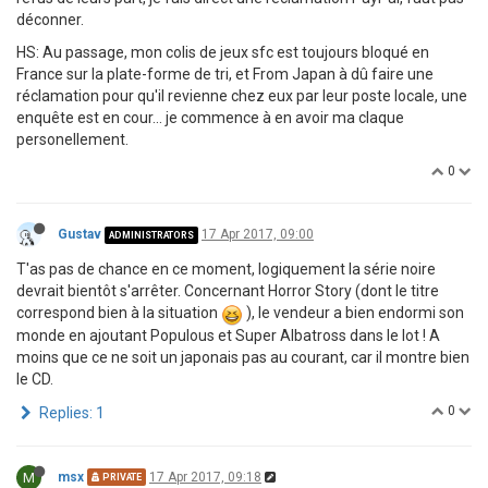
déconner.
HS: Au passage, mon colis de jeux sfc est toujours bloqué en
France sur la plate-forme de tri, et From Japan à dû faire une
réclamation pour qu'il revienne chez eux par leur poste locale, une
enquête est en cour... je commence à en avoir ma claque
personellement.
0
Gustav
17 Apr 2017, 09:00
ADMINISTRATORS
T'as pas de chance en ce moment, logiquement la série noire
devrait bientôt s'arrêter. Concernant Horror Story (dont le titre
correspond bien à la situation
), le vendeur a bien endormi son
monde en ajoutant Populous et Super Albatross dans le lot ! A
moins que ce ne soit un japonais pas au courant, car il montre bien
le CD.
0
Replies: 1
M
msx
17 Apr 2017, 09:18
PRIVATE