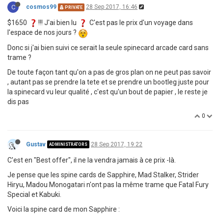
C
cosmos99
28 Sep 2017, 16:46
PRIVATE
$1650
!!! J'ai bien lu
C'est pas le prix d'un voyage dans
l'espace de nos jours ?
Donc si j'ai bien suivi ce serait la seule spinecard arcade card sans
trame ?
De toute façon tant qu'on a pas de gros plan on ne peut pas savoir
, autant pas se prendre la tete et se prendre un bootleg juste pour
la spinecard vu leur qualité , c'est qu'un bout de papier , le reste je
dis pas
0
Gustav
28 Sep 2017, 19:22
ADMINISTRATORS
C'est en "Best offer", il ne la vendra jamais à ce prix -là.
Je pense que les spine cards de Sapphire, Mad Stalker, Strider
Hiryu, Madou Monogatari n'ont pas la même trame que Fatal Fury
Special et Kabuki.
Voici la spine card de mon Sapphire :