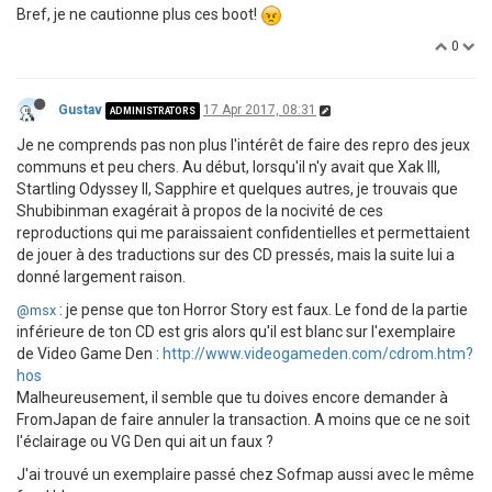
Bref, je ne cautionne plus ces boot!
0
Gustav
17 Apr 2017, 08:31
ADMINISTRATORS
Je ne comprends pas non plus l'intérêt de faire des repro des jeux
communs et peu chers. Au début, lorsqu'il n'y avait que Xak III,
Startling Odyssey II, Sapphire et quelques autres, je trouvais que
Shubibinman exagérait à propos de la nocivité de ces
reproductions qui me paraissaient confidentielles et permettaient
de jouer à des traductions sur des CD pressés, mais la suite lui a
donné largement raison.
: je pense que ton Horror Story est faux. Le fond de la partie
@msx
inférieure de ton CD est gris alors qu'il est blanc sur l'exemplaire
de Video Game Den :
http://www.videogameden.com/cdrom.htm?
hos
Malheureusement, il semble que tu doives encore demander à
FromJapan de faire annuler la transaction. A moins que ce ne soit
l'éclairage ou VG Den qui ait un faux ?
J'ai trouvé un exemplaire passé chez Sofmap aussi avec le même