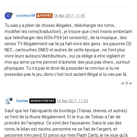
C
cosmos99
18 Apr 2017, 11:45
PRIVATE
Tu sais y a plein de choses illégales , télécharger les roms ,
modifier les roms(traduction) , je trouve que c'est moins embetant
que telecharger des ISOs PS4 (et consorts) , de la musique , des
series TV illégalement car là ça fait vivre des gens , les pauvres CD
NEC , cartouches SNES et autres de cette époque , ne font plus
vivre leurs auteurs/distributeurs , oui ça oblige à etre vigilant et
moi qui aime ça me permet d'acheter des jeux pas chers , surtout
physiques. Tu n'a pas le droit de posseder la rom/iso si tu ne
possedes pas le jeu ,donc c'est tout autant illégal si tu vas par là...
0
Gustav
18 Apr 2017, 11:55
ADMINISTRATORS
Sauf que les fabriquants de bootlegs (Tobias, chinois, et autres)
se font de la thune illégalement. Et le truc de Tobias a l'air de
prendre de l'ampleur. Ce sont des faussaires. Dans le cas des
roms, le bilan est neutre, personne ne se fait de l'argent, et
personne n'en perd. Et perso sur mes Flash Carts, je ne joue qu'à