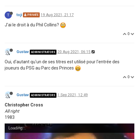
T
toji
19 Aug 2021, 21:17
PRIVATE
J'ai le droit à du Phil Collins?
0
Gustav
20 Aug 2021, 06:15
ADMINISTRATORS
Oui, d'autant qu'un de ses titres est utilisé pour l'entrée des
joueurs du PSG au Parc des Princes
0
Gustav
1 Sep 2021, 12:49
ADMINISTRATORS
Christopher Cross
All right
1983
Loading...