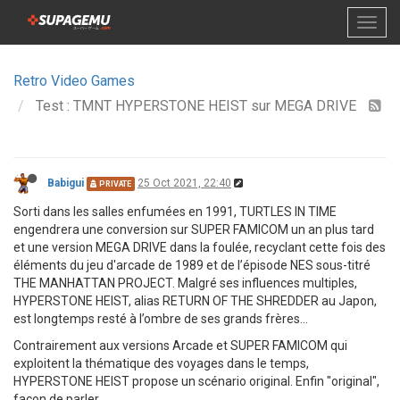
Retro Video Games
Test : TMNT HYPERSTONE HEIST sur MEGA DRIVE
Babigui
25 Oct 2021, 22:40
PRIVATE
Sorti dans les salles enfumées en 1991, TURTLES IN TIME
engendrera une conversion sur SUPER FAMICOM un an plus tard
et une version MEGA DRIVE dans la foulée, recyclant cette fois des
éléments du jeu d'arcade de 1989 et de l’épisode NES sous-titré
THE MANHATTAN PROJECT. Malgré ses influences multiples,
HYPERSTONE HEIST, alias RETURN OF THE SHREDDER au Japon,
est longtemps resté à l’ombre de ses grands frères…
Contrairement aux versions Arcade et SUPER FAMICOM qui
exploitent la thématique des voyages dans le temps,
HYPERSTONE HEIST propose un scénario original. Enfin "original",
façon de parler…