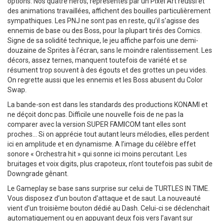
options. Nos quatre héros, représentés par un Pixel Art réussi et
des animations travaillées, affichent des bouilles particulièrement
sympathiques. Les PNJ ne sont pas en reste, qu’il s’agisse des
ennemis de base ou des Boss, pour la plupart tirés des Comics.
Signe de sa solidité technique, le jeu affiche parfois une demi-
douzaine de Sprites à l’écran, sans le moindre ralentissement. Les
décors, assez ternes, manquent toutefois de variété et se
résument trop souvent à des égouts et des grottes un peu vides.
On regrette aussi que les ennemis et les Boss abusent du Color
Swap.
La bande-son est dans les standards des productions KONAMI et
ne déçoit donc pas. Difficile une nouvelle fois de ne pas la
comparer avec la version SUPER FAMICOM tant elles sont
proches… Si on apprécie tout autant leurs mélodies, elles perdent
ici en amplitude et en dynamisme. A l’image du célèbre effet
sonore « Orchestra hit » qui sonne ici moins percutant. Les
bruitages et voix digits, plus crapoteux, n’ont toutefois pas subit de
Downgrade gênant.
Le Gameplay se base sans surprise sur celui de TURTLES IN TIME.
Vous disposez d’un bouton d'attaque et de saut. La nouveauté
vient d'un troisième bouton dédié au Dash. Celui-ci se déclenchait
automatiquement ou en appuyant deux fois vers l’avant sur