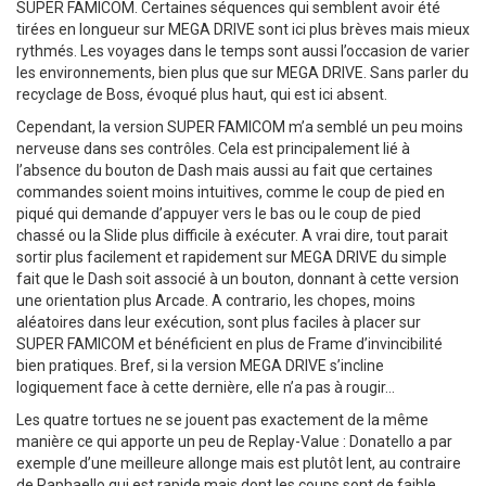
SUPER FAMICOM. Certaines séquences qui semblent avoir été
tirées en longueur sur MEGA DRIVE sont ici plus brèves mais mieux
rythmés. Les voyages dans le temps sont aussi l’occasion de varier
les environnements, bien plus que sur MEGA DRIVE. Sans parler du
recyclage de Boss, évoqué plus haut, qui est ici absent.
Cependant, la version SUPER FAMICOM m’a semblé un peu moins
nerveuse dans ses contrôles. Cela est principalement lié à
l’absence du bouton de Dash mais aussi au fait que certaines
commandes soient moins intuitives, comme le coup de pied en
piqué qui demande d’appuyer vers le bas ou le coup de pied
chassé ou la Slide plus difficile à exécuter. A vrai dire, tout parait
sortir plus facilement et rapidement sur MEGA DRIVE du simple
fait que le Dash soit associé à un bouton, donnant à cette version
une orientation plus Arcade. A contrario, les chopes, moins
aléatoires dans leur exécution, sont plus faciles à placer sur
SUPER FAMICOM et bénéficient en plus de Frame d’invincibilité
bien pratiques. Bref, si la version MEGA DRIVE s’incline
logiquement face à cette dernière, elle n’a pas à rougir…
Les quatre tortues ne se jouent pas exactement de la même
manière ce qui apporte un peu de Replay-Value : Donatello a par
exemple d’une meilleure allonge mais est plutôt lent, au contraire
de Raphaello qui est rapide mais dont les coups sont de faible