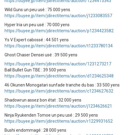
https://buyee.jp/item/jdirectitems/auction/1234413343
Wild Guns un peu usé : 75 000 yens
https://buyee.jp/item/jdirectitems/auction/j1233083557
Hyper Iria un peu usé : 70 000 yens
https://buyee.jp/item/jdirectitems/auction/p1234423582
Ys V Expert cabossé : 44 501 yens
https://buyee.jp/item/jdirectitems/auction/t1233780134
Ghost Chaser Densei usé : 39 500 yens
https://buyee.jp/item/jdirectitems/auction/1231273217
Ball Bullet Gun TBE : 39 500 yens
https://buyee.jp/item/jdirectitems/auction/d1234625348
46 Okunen Monogatari sunfade tranche du bas : 33 500 yens
https://buyee.jp/item/jdirectitems/auction/c1234627632
Shadowrun assez bon état : 32 000 yens
https://buyee.jp/item/jdirectitems/auction/j1234626621
Ninja Ryukenden Tomoe un peu usé : 29 500 yens
https://buyee.jp/item/jdirectitems/auction/r1229931652
Bushi endommagé : 28 000 yens