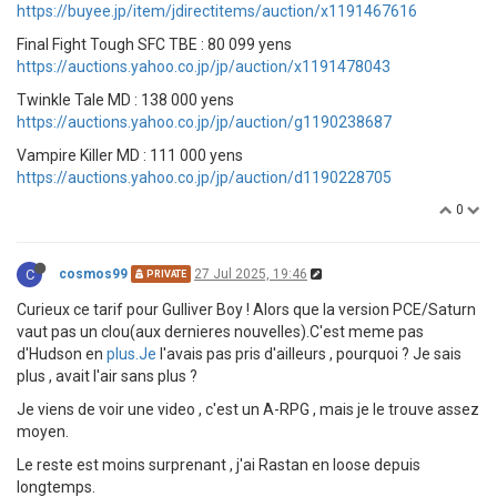
https://buyee.jp/item/jdirectitems/auction/x1191467616
Final Fight Tough SFC TBE : 80 099 yens
https://auctions.yahoo.co.jp/jp/auction/x1191478043
Twinkle Tale MD : 138 000 yens
https://auctions.yahoo.co.jp/jp/auction/g1190238687
Vampire Killer MD : 111 000 yens
https://auctions.yahoo.co.jp/jp/auction/d1190228705
0
C
cosmos99
27 Jul 2025, 19:46
PRIVATE
Curieux ce tarif pour Gulliver Boy ! Alors que la version PCE/Saturn
vaut pas un clou(aux dernieres nouvelles).C'est meme pas
d'Hudson en
plus.Je
l'avais pas pris d'ailleurs , pourquoi ? Je sais
plus , avait l'air sans plus ?
Je viens de voir une video , c'est un A-RPG , mais je le trouve assez
moyen.
Le reste est moins surprenant , j'ai Rastan en loose depuis
longtemps.