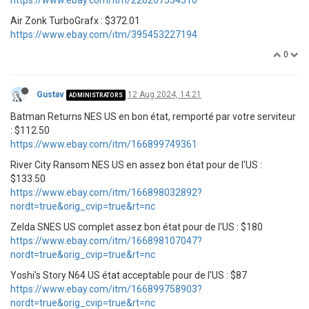
https://www.ebay.com/itm/226207534510
Air Zonk TurboGrafx : $372.01
https://www.ebay.com/itm/395453227194
0
Gustav
12 Aug 2024, 14:21
ADMINISTRATORS
Batman Returns NES US en bon état, remporté par votre serviteur
: $112.50
https://www.ebay.com/itm/166899749361
River City Ransom NES US en assez bon état pour de l'US :
$133.50
https://www.ebay.com/itm/166898032892?
nordt=true&orig_cvip=true&rt=nc
Zelda SNES US complet assez bon état pour de l'US : $180
https://www.ebay.com/itm/166898107047?
nordt=true&orig_cvip=true&rt=nc
Yoshi's Story N64 US état acceptable pour de l'US : $87
https://www.ebay.com/itm/166899758903?
nordt=true&orig_cvip=true&rt=nc