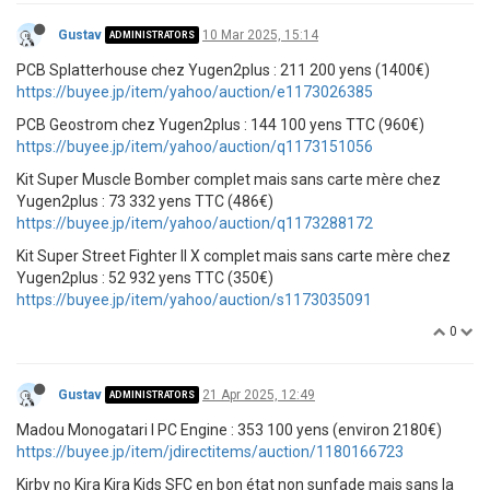
Gustav
10 Mar 2025, 15:14
ADMINISTRATORS
PCB Splatterhouse chez Yugen2plus : 211 200 yens (1400€)
https://buyee.jp/item/yahoo/auction/e1173026385
PCB Geostrom chez Yugen2plus : 144 100 yens TTC (960€)
https://buyee.jp/item/yahoo/auction/q1173151056
Kit Super Muscle Bomber complet mais sans carte mère chez
Yugen2plus : 73 332 yens TTC (486€)
https://buyee.jp/item/yahoo/auction/q1173288172
Kit Super Street Fighter II X complet mais sans carte mère chez
Yugen2plus : 52 932 yens TTC (350€)
https://buyee.jp/item/yahoo/auction/s1173035091
0
Gustav
21 Apr 2025, 12:49
ADMINISTRATORS
Madou Monogatari I PC Engine : 353 100 yens (environ 2180€)
https://buyee.jp/item/jdirectitems/auction/1180166723
Kirby no Kira Kira Kids SFC en bon état non sunfade mais sans la