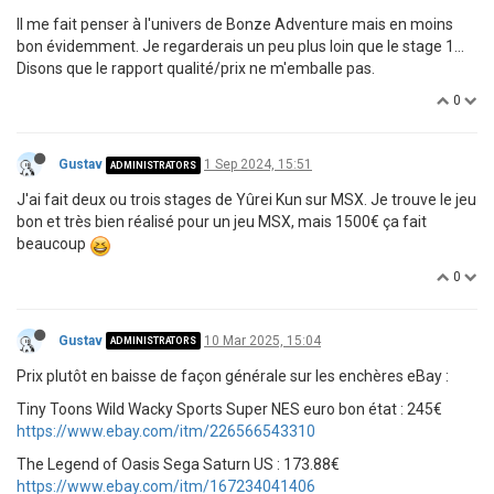
Il me fait penser à l'univers de Bonze Adventure mais en moins
bon évidemment. Je regarderais un peu plus loin que le stage 1...
Disons que le rapport qualité/prix ne m'emballe pas.
0
Gustav
1 Sep 2024, 15:51
ADMINISTRATORS
J'ai fait deux ou trois stages de Yûrei Kun sur MSX. Je trouve le jeu
bon et très bien réalisé pour un jeu MSX, mais 1500€ ça fait
beaucoup
0
Gustav
10 Mar 2025, 15:04
ADMINISTRATORS
Prix plutôt en baisse de façon générale sur les enchères eBay :
Tiny Toons Wild Wacky Sports Super NES euro bon état : 245€
https://www.ebay.com/itm/226566543310
The Legend of Oasis Sega Saturn US : 173.88€
https://www.ebay.com/itm/167234041406