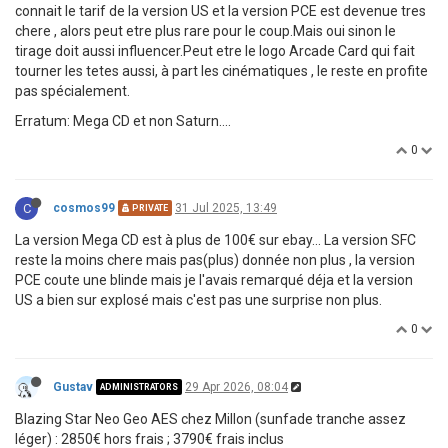
connait le tarif de la version US et la version PCE est devenue tres
chere , alors peut etre plus rare pour le coup.Mais oui sinon le
tirage doit aussi influencer.Peut etre le logo Arcade Card qui fait
tourner les tetes aussi, à part les cinématiques , le reste en profite
pas spécialement.
Erratum: Mega CD et non Saturn....
0
C
cosmos99
31 Jul 2025, 13:49
PRIVATE
La version Mega CD est à plus de 100€ sur ebay... La version SFC
reste la moins chere mais pas(plus) donnée non plus , la version
PCE coute une blinde mais je l'avais remarqué déja et la version
US a bien sur explosé mais c'est pas une surprise non plus.
0
Gustav
29 Apr 2026, 08:04
ADMINISTRATORS
Blazing Star Neo Geo AES chez Millon (sunfade tranche assez
léger) : 2850€ hors frais ; 3790€ frais inclus