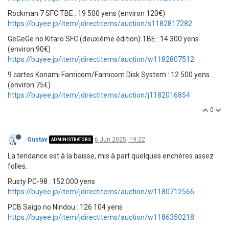
Rockman 7 SFC TBE : 19 500 yens (environ 120€)
https://buyee.jp/item/jdirectitems/auction/s1182817282
GeGeGe no Kitaro SFC (deuxième édition) TBE : 14 300 yens
(environ 90€)
https://buyee.jp/item/jdirectitems/auction/w1182807512
9 cartes Konami Famicom/Famicom Disk System : 12 500 yens
(environ 75€)
https://buyee.jp/item/jdirectitems/auction/j1182016854
0
Gustav
6 Jun 2025, 19:22
ADMINISTRATORS
La tendance est à la baisse, mis à part quelques enchères assez
folles.
Rusty PC-98 : 152 000 yens
https://buyee.jp/item/jdirectitems/auction/w1180712566
PCB Saigo no Nindou : 126 104 yens
https://buyee.jp/item/jdirectitems/auction/w1186350218