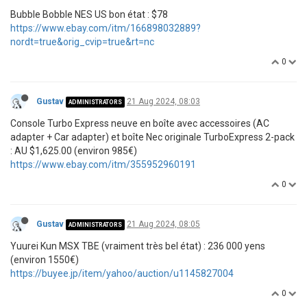
Bubble Bobble NES US bon état : $78
https://www.ebay.com/itm/166898032889?
nordt=true&orig_cvip=true&rt=nc
0
Gustav
21 Aug 2024, 08:03
ADMINISTRATORS
Console Turbo Express neuve en boîte avec accessoires (AC
adapter + Car adapter) et boîte Nec originale TurboExpress 2-pack
: AU $1,625.00 (environ 985€)
https://www.ebay.com/itm/355952960191
0
Gustav
21 Aug 2024, 08:05
ADMINISTRATORS
Yuurei Kun MSX TBE (vraiment très bel état) : 236 000 yens
(environ 1550€)
https://buyee.jp/item/yahoo/auction/u1145827004
0