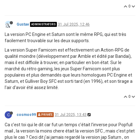
0
Gustav
31 Jul 2025, 12:46
ADMINISTRATORS
La version PC Engine et Saturn sont le même RPG, qui est très
facilement trouvable sur les deux supports.
La version Super Famicom est effectivement un Action-RPG de
qualité moindre (développement par Amble et édité par Bandai),
mais il est difficile à trouver, en particulier en bon état. Sur le
marché du rétro gaming, les jeux Super Famicom sont plus
populaires et plus demandés que leurs homologues PC Engine et
Saturn, et Gulliver Boy SFC est sorti tard (en 1996), et son tirage a
l'air d'avoir été assez limité.
0
C
cosmos99
31 Jul 2025, 13:43
PRIVATE
Ca c'est toi qui le dit car fut un temps c'était l'inverse pour Popfull
mail , la version la moins chere était la version SFC , mais c'est ptet
plus le cas ? Ceci dit j'ai jamais regardé la version jap Saturn , on