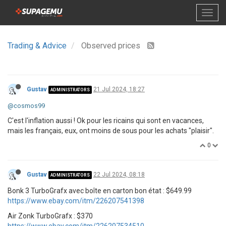
Trading & Advice
Observed prices
Gustav
21 Jul 2024, 18:27
ADMINISTRATORS
@cosmos99
C'est l'inflation aussi ! Ok pour les ricains qui sont en vacances,
mais les français, eux, ont moins de sous pour les achats "plaisir".
0
Gustav
22 Jul 2024, 08:18
ADMINISTRATORS
Bonk 3 TurboGrafx avec boîte en carton bon état : $649.99
https://www.ebay.com/itm/226207541398
Air Zonk TurboGrafx : $370