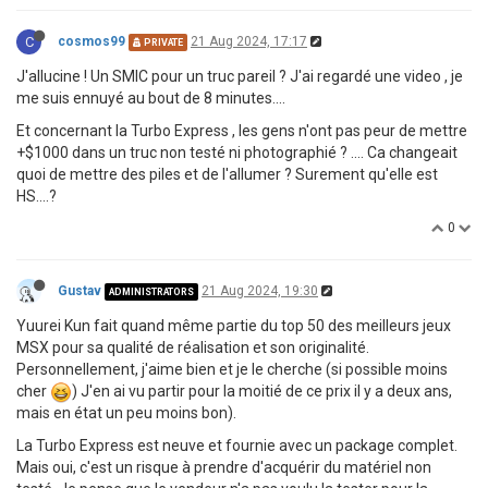
C
cosmos99
21 Aug 2024, 17:17
PRIVATE
J'allucine ! Un SMIC pour un truc pareil ? J'ai regardé une video , je
me suis ennuyé au bout de 8 minutes....
Et concernant la Turbo Express , les gens n'ont pas peur de mettre
+$1000 dans un truc non testé ni photographié ? .... Ca changeait
quoi de mettre des piles et de l'allumer ? Surement qu'elle est
HS....?
0
Gustav
21 Aug 2024, 19:30
ADMINISTRATORS
Yuurei Kun fait quand même partie du top 50 des meilleurs jeux
MSX pour sa qualité de réalisation et son originalité.
Personnellement, j'aime bien et je le cherche (si possible moins
cher
) J'en ai vu partir pour la moitié de ce prix il y a deux ans,
mais en état un peu moins bon).
La Turbo Express est neuve et fournie avec un package complet.
Mais oui, c'est un risque à prendre d'acquérir du matériel non