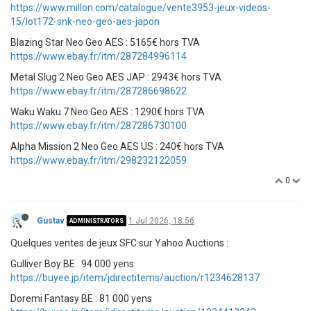
https://www.millon.com/catalogue/vente3953-jeux-videos-
15/lot172-snk-neo-geo-aes-japon
Blazing Star Neo Geo AES : 5165€ hors TVA
https://www.ebay.fr/itm/287284996114
Metal Slug 2 Neo Geo AES JAP : 2943€ hors TVA
https://www.ebay.fr/itm/287286698622
Waku Waku 7 Neo Geo AES : 1290€ hors TVA
https://www.ebay.fr/itm/287286730100
Alpha Mission 2 Neo Geo AES US : 240€ hors TVA
https://www.ebay.fr/itm/298232122059
0
Gustav
1 Jul 2026, 18:56
ADMINISTRATORS
Quelques ventes de jeux SFC sur Yahoo Auctions :
Gulliver Boy BE : 94 000 yens
https://buyee.jp/item/jdirectitems/auction/r1234628137
Doremi Fantasy BE : 81 000 yens