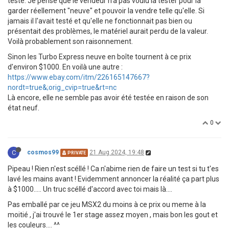
testé. Je pense que le vendeur n'a pas voulu la tester pour la
garder réellement "neuve" et pouvoir la vendre telle qu'elle. Si
jamais il l'avait testé et qu'elle ne fonctionnait pas bien ou
présentait des problèmes, le matériel aurait perdu de la valeur.
Voilà probablement son raisonnement.
Sinon les Turbo Express neuve en boîte tournent à ce prix
d'environ $1000. En voilà une autre :
https://www.ebay.com/itm/226165147667?
nordt=true&;orig_cvip=true&rt=nc
Là encore, elle ne semble pas avoir été testée en raison de son
état neuf.
0
C
cosmos99
21 Aug 2024, 19:48
PRIVATE
Pipeau ! Rien n'est scéllé ! Ca n'abime rien de faire un test si tu t'es
lavé les mains avant ! Evidemment annoncer la réalité ça part plus
à $1000..... Un truc scéllé d'accord avec toi mais là....
Pas emballé par ce jeu MSX2 du moins à ce prix ou meme à la
moitié , j'ai trouvé le 1er stage assez moyen , mais bon les gout et
les couleurs.... ^^