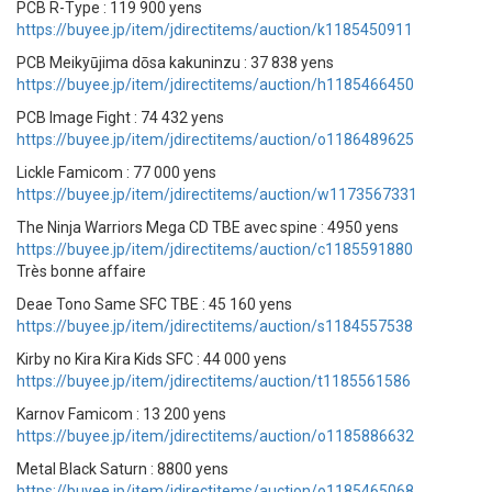
PCB R-Type : 119 900 yens
https://buyee.jp/item/jdirectitems/auction/k1185450911
PCB Meikyūjima dōsa kakuninzu : 37 838 yens
https://buyee.jp/item/jdirectitems/auction/h1185466450
PCB Image Fight : 74 432 yens
https://buyee.jp/item/jdirectitems/auction/o1186489625
Lickle Famicom : 77 000 yens
https://buyee.jp/item/jdirectitems/auction/w1173567331
The Ninja Warriors Mega CD TBE avec spine : 4950 yens
https://buyee.jp/item/jdirectitems/auction/c1185591880
Très bonne affaire
Deae Tono Same SFC TBE : 45 160 yens
https://buyee.jp/item/jdirectitems/auction/s1184557538
Kirby no Kira Kira Kids SFC : 44 000 yens
https://buyee.jp/item/jdirectitems/auction/t1185561586
Karnov Famicom : 13 200 yens
https://buyee.jp/item/jdirectitems/auction/o1185886632
Metal Black Saturn : 8800 yens
https://buyee.jp/item/jdirectitems/auction/o1185465068