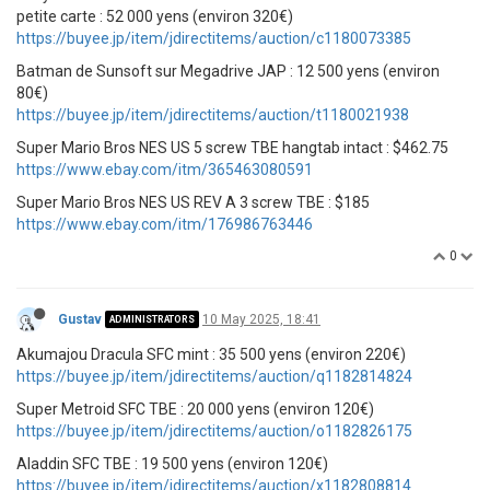
petite carte : 52 000 yens (environ 320€)
https://buyee.jp/item/jdirectitems/auction/c1180073385
Batman de Sunsoft sur Megadrive JAP : 12 500 yens (environ
80€)
https://buyee.jp/item/jdirectitems/auction/t1180021938
Super Mario Bros NES US 5 screw TBE hangtab intact : $462.75
https://www.ebay.com/itm/365463080591
Super Mario Bros NES US REV A 3 screw TBE : $185
https://www.ebay.com/itm/176986763446
0
Gustav
10 May 2025, 18:41
ADMINISTRATORS
Akumajou Dracula SFC mint : 35 500 yens (environ 220€)
https://buyee.jp/item/jdirectitems/auction/q1182814824
Super Metroid SFC TBE : 20 000 yens (environ 120€)
https://buyee.jp/item/jdirectitems/auction/o1182826175
Aladdin SFC TBE : 19 500 yens (environ 120€)
https://buyee.jp/item/jdirectitems/auction/x1182808814