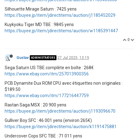
Silhouette Mirage Saturn : 7425 yens
https://buyee.jp/item/jdirectitems/auction/j1185452029
Kuykyoku Tiger MD TBE : 9845 yens
https://buyee.jp/item/jdirectitems/auction/w1185391447
0
Gustav
27 Jul 2025, 13:19
ADMINISTRATORS
Sega Saturn US TBE complète en boîte : 268€
https://www.ebay.com/itm/257013900356
PCB Dynamite Dux ROM CPU avec étiquettes non originales :
$189.50
https://www.ebay.com/itm/177216447759
Rastan Saga MSX : 20 900 yens
https://buyee.jp/item/jdirectitems/auction/j1193096670
Gulliver Boy SFC : 46 001 yens (environ 265€)
https://buyee.jp/item/jdirectitems/auction/k1191475881
Undercover Cops SFC TBE : 71 011 yens