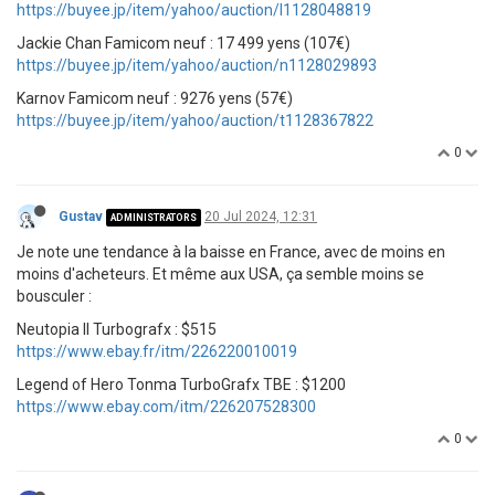
https://buyee.jp/item/yahoo/auction/l1128048819
Jackie Chan Famicom neuf : 17 499 yens (107€)
https://buyee.jp/item/yahoo/auction/n1128029893
Karnov Famicom neuf : 9276 yens (57€)
https://buyee.jp/item/yahoo/auction/t1128367822
0
Gustav
20 Jul 2024, 12:31
ADMINISTRATORS
Je note une tendance à la baisse en France, avec de moins en
moins d'acheteurs. Et même aux USA, ça semble moins se
bousculer :
Neutopia II Turbografx : $515
https://www.ebay.fr/itm/226220010019
Legend of Hero Tonma TurboGrafx TBE : $1200
https://www.ebay.com/itm/226207528300
0