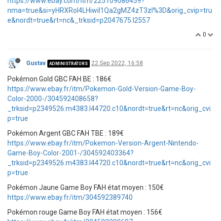
https://www.ebay.com/itm/225109086459?
nma=true&si=yHRXRoI4LHiwiI1Qa2gMZ4zT3zI%3D&orig_cvip=tru
e&nordt=true&rt=nc&_trksid=p2047675.l2557
0
Gustav
22 Sep 2022, 16:58
ADMINISTRATORS
Pokémon Gold GBC FAH BE : 186€
https://www.ebay.fr/itm/Pokemon-Gold-Version-Game-Boy-
Color-2000-/304592408658?
_trksid=p2349526.m4383.l44720.c10&nordt=true&rt=nc&orig_cvi
p=true
Pokémon Argent GBC FAH TBE : 189€
https://www.ebay.fr/itm/Pokemon-Version-Argent-Nintendo-
Game-Boy-Color-2001-/304592403364?
_trksid=p2349526.m4383.l44720.c10&nordt=true&rt=nc&orig_cvi
p=true
Pokémon Jaune Game Boy FAH état moyen : 150€
https://www.ebay.fr/itm/304592389740
Pokémon rouge Game Boy FAH état moyen : 156€