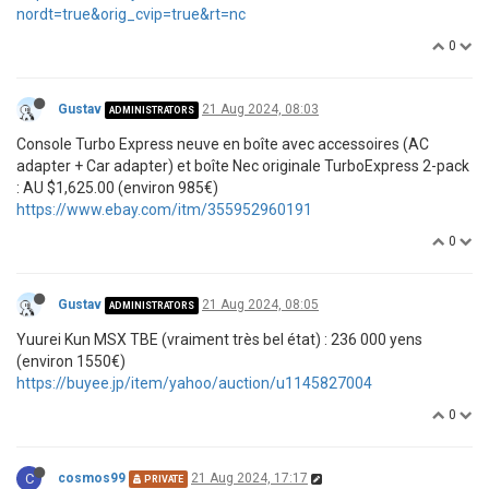
nordt=true&orig_cvip=true&rt=nc
0
Gustav
21 Aug 2024, 08:03
ADMINISTRATORS
Console Turbo Express neuve en boîte avec accessoires (AC
adapter + Car adapter) et boîte Nec originale TurboExpress 2-pack
: AU $1,625.00 (environ 985€)
https://www.ebay.com/itm/355952960191
0
Gustav
21 Aug 2024, 08:05
ADMINISTRATORS
Yuurei Kun MSX TBE (vraiment très bel état) : 236 000 yens
(environ 1550€)
https://buyee.jp/item/yahoo/auction/u1145827004
0
C
cosmos99
21 Aug 2024, 17:17
PRIVATE