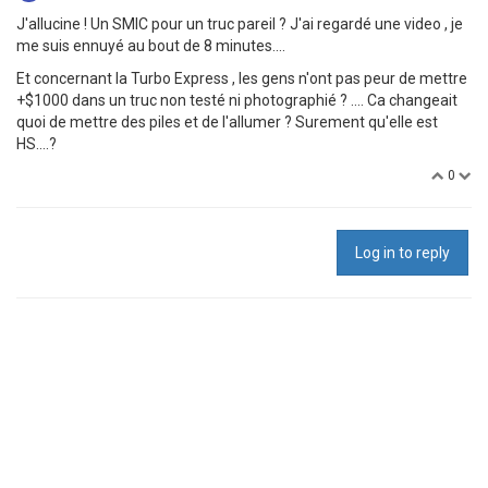
J'allucine ! Un SMIC pour un truc pareil ? J'ai regardé une video , je
me suis ennuyé au bout de 8 minutes....
Et concernant la Turbo Express , les gens n'ont pas peur de mettre
+$1000 dans un truc non testé ni photographié ? .... Ca changeait
quoi de mettre des piles et de l'allumer ? Surement qu'elle est
HS....?
0
Log in to reply