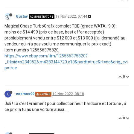
Gustav
19 Nov 2022, 07:44
ADMINISTRATORS
Magical Chase TurboGrafx complet TBE (grade WATA : 9.0) :
moins de $14 499 (prix de base, best offer acceptée)
problablement vendu entre $12 000 et $13 000 (j'ai demandé au
vendeur qui n'a pas voulu me communiquer le prix exact)
Item numéro 125556375820
https://www.ebay.com/itm/125556375820?
_trksid=p2349526.m4383.l44720.c10&nordt=true&rt=nc&orig_cvi
p=true
0
C
cosmos99
19 Nov 2022, 08:10
PRIVATE
Joli ! Là c'est vraiment pour collectionneur hardcore et fortuné , à
ce prix là tu as une voiture aussi.....
0