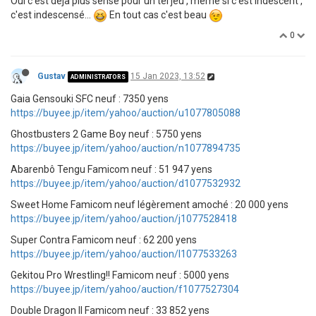
Oui c'est déja plus sensé pour un tel jeu , meme si c'est indescent ,
c'est indescensé...
En tout cas c'est beau
0
Gustav
15 Jan 2023, 13:52
ADMINISTRATORS
Gaia Gensouki SFC neuf : 7350 yens
https://buyee.jp/item/yahoo/auction/u1077805088
Ghostbusters 2 Game Boy neuf : 5750 yens
https://buyee.jp/item/yahoo/auction/n1077894735
Abarenbô Tengu Famicom neuf : 51 947 yens
https://buyee.jp/item/yahoo/auction/d1077532932
Sweet Home Famicom neuf légèrement amoché : 20 000 yens
https://buyee.jp/item/yahoo/auction/j1077528418
Super Contra Famicom neuf : 62 200 yens
https://buyee.jp/item/yahoo/auction/l1077533263
Gekitou Pro Wrestling!! Famicom neuf : 5000 yens
https://buyee.jp/item/yahoo/auction/f1077527304
Double Dragon II Famicom neuf : 33 852 yens