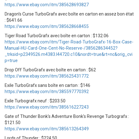
https://www.ebay.com/itm/385628693827
Dragon's Curse TurboGrafx avec boîte en carton en assez bon état
: $641.66
https://www.ebay.com/itm/385628668455
Tiger Road TurboGrafx avec boîte en carton : $132.06
https://www.ebay.com/itm/Tiger-Road-TurboGrafx-16-Box-Case-
Manual-HU-Card-One-Cent-No-Reserve-/385628634452?
_trksid=p2349526.m4383.l44720.c10&nordt=true&rt=nc&orig_cvi
p=true
Drop Off TurboGrafx avec boîte en carton : $62
https://www.ebay.com/itm/385625431772
Exile TurboGrafx sans boîte en carton : $146
https://www.ebay.com/itm/385597770392
Exile Turbografx neuf : $203.50
https://www.ebay.com/itm/385616227243
Gate of Thunder Bonk's Adventure Bonk's Revenge Turbografx :
$121.50
https://www.ebay.com/itm/385613264349
Lords of Thunder : $224.50