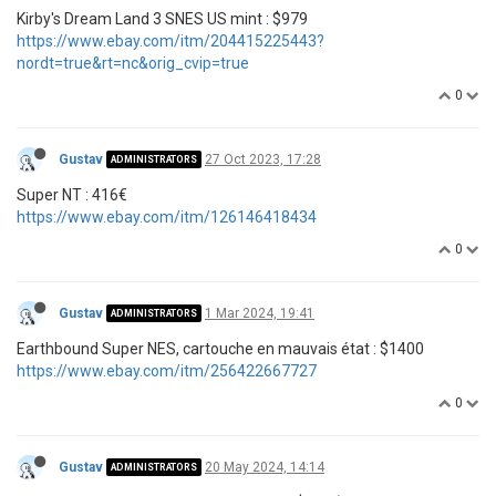
Kirby's Dream Land 3 SNES US mint : $979
https://www.ebay.com/itm/204415225443?
nordt=true&rt=nc&orig_cvip=true
0
Gustav
27 Oct 2023, 17:28
ADMINISTRATORS
Super NT : 416€
https://www.ebay.com/itm/126146418434
0
Gustav
1 Mar 2024, 19:41
ADMINISTRATORS
Earthbound Super NES, cartouche en mauvais état : $1400
https://www.ebay.com/itm/256422667727
0
Gustav
20 May 2024, 14:14
ADMINISTRATORS