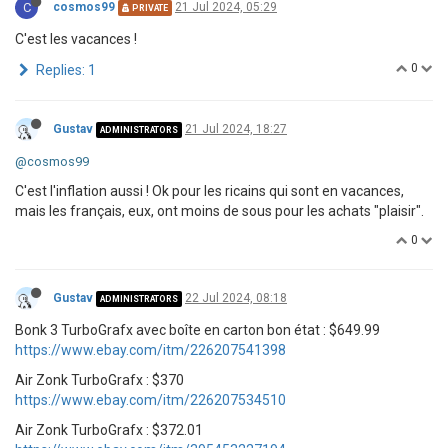
C
cosmos99
21 Jul 2024, 05:29
PRIVATE
C'est les vacances !
0
Replies: 1
Gustav
21 Jul 2024, 18:27
ADMINISTRATORS
@cosmos99
C'est l'inflation aussi ! Ok pour les ricains qui sont en vacances,
mais les français, eux, ont moins de sous pour les achats "plaisir".
0
Gustav
22 Jul 2024, 08:18
ADMINISTRATORS
Bonk 3 TurboGrafx avec boîte en carton bon état : $649.99
https://www.ebay.com/itm/226207541398
Air Zonk TurboGrafx : $370
https://www.ebay.com/itm/226207534510
Air Zonk TurboGrafx : $372.01