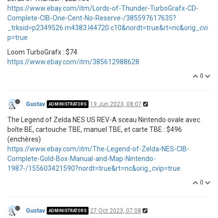
https://www.ebay.com/itm/Lords-of-Thunder-TurboGrafx-CD-
Complete-CIB-One-Cent-No-Reserve-/385597617635?
_trksid=p2349526.m4383.l44720.c10&nordt=true&rt=nc&orig_cvi
p=true
Loom TurboGrafx : $74
https://www.ebay.com/itm/385612988628
0
Gustav
19 Jun 2023, 08:07
ADMINISTRATORS
The Legend of Zelda NES US REV-A sceau Nintendo ovale avec
boîte BE, cartouche TBE, manuel TBE, et carte TBE : $496
(enchères)
https://www.ebay.com/itm/The-Legend-of-Zelda-NES-CIB-
Complete-Gold-Box-Manual-and-Map-Nintendo-
1987-/155603421590?nordt=true&rt=nc&orig_cvip=true
0
Gustav
27 Oct 2023, 07:08
ADMINISTRATORS