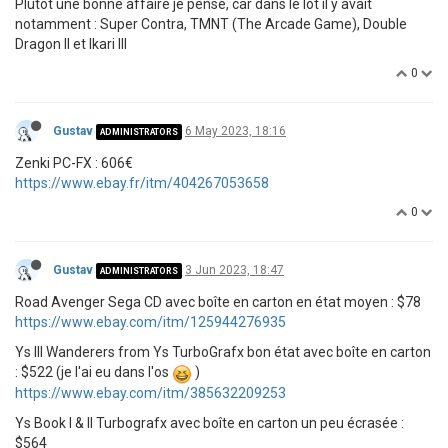
Plutôt une bonne affaire je pense, car dans le lot il y avait
notamment : Super Contra, TMNT (The Arcade Game), Double
Dragon II et Ikari III
0
Gustav
6 May 2023, 18:16
ADMINISTRATORS
Zenki PC-FX : 606€
https://www.ebay.fr/itm/404267053658
0
Gustav
3 Jun 2023, 18:47
ADMINISTRATORS
Road Avenger Sega CD avec boîte en carton en état moyen : $78
https://www.ebay.com/itm/125944276935
Ys III Wanderers from Ys TurboGrafx bon état avec boîte en carton
: $522 (je l'ai eu dans l'os
)
https://www.ebay.com/itm/385632209253
Ys Book I & II Turbografx avec boîte en carton un peu écrasée :
$564