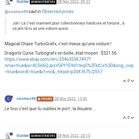
Gustav
28 Nov 2022, 09:22
ADMINISTRATORS
said in
Observed prices
:
@cosmos99
Joli ! Là c'est vraiment pour collectionneur hardcore et fortuné , à
ce prix là tu as une voiture aussi.....
Magical Chase TurboGrafx, c'est mieux qu'une voiture !
Dragon's Curse Turbografx en boîte, état moyen : $321.56
https://www.ebay.com/itm/334635367497?
nma=true&si=4C566QJpsVGPf1E9d1teqS%2FktCo%3D&orig_cvip
=true&nordt=true&rt=nc&_trksid=p2047675.l2557
0
C
cosmos99
28 Nov 2022, 13:05
PRIVATE
Le truc c'est que tu oublies le port , la douane....
0
Gustav
28 Nov 2022, 20:15
ADMINISTRATORS