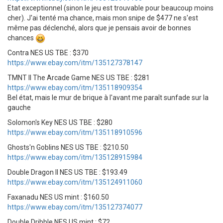
Etat exceptionnel (sinon le jeu est trouvable pour beaucoup moins
cher). J'ai tenté ma chance, mais mon snipe de $477 ne s'est
même pas déclenché, alors que je pensais avoir de bonnes
chances
Contra NES US TBE : $370
https://www.ebay.com/itm/135127378147
TMNT II The Arcade Game NES US TBE : $281
https://www.ebay.com/itm/135118909354
Bel état, mais le mur de brique à l'avant me paraît sunfade sur la
gauche
Solomon's Key NES US TBE : $280
https://www.ebay.com/itm/135118910596
Ghosts'n Goblins NES US TBE : $210.50
https://www.ebay.com/itm/135128915984
Double Dragon II NES US TBE : $193.49
https://www.ebay.com/itm/135124911060
Faxanadu NES US mint : $160.50
https://www.ebay.com/itm/135127374077
Double Dribble NES US mint : $72