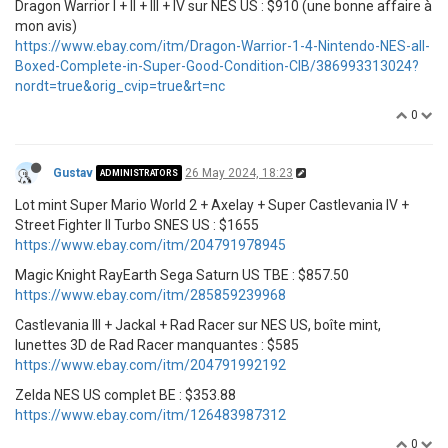
Dragon Warrior I + II + III + IV sur NES US : $910 (une bonne affaire à
mon avis)
https://www.ebay.com/itm/Dragon-Warrior-1-4-Nintendo-NES-all-
Boxed-Complete-in-Super-Good-Condition-CIB/386993313024?
nordt=true&orig_cvip=true&rt=nc
0
Gustav
26 May 2024, 18:23
ADMINISTRATORS
Lot mint Super Mario World 2 + Axelay + Super Castlevania IV +
Street Fighter II Turbo SNES US : $1655
https://www.ebay.com/itm/204791978945
Magic Knight RayEarth Sega Saturn US TBE : $857.50
https://www.ebay.com/itm/285859239968
Castlevania III + Jackal + Rad Racer sur NES US, boîte mint,
lunettes 3D de Rad Racer manquantes : $585
https://www.ebay.com/itm/204791992192
Zelda NES US complet BE : $353.88
https://www.ebay.com/itm/126483987312
0