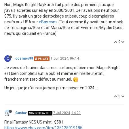
Non, Magic Knight RayEarth fait partie des premiers jeux que
j'avais achetés sur eBay en 2000/2001. Je l'avais pris neuf pour
$75, il y avait un gros destockage et beaucoup d'exemplaires
neufs aux USA sur
eBay.com
. (Tout comme il y avait tout un stock
de Terranigma/Secret of Mana/Secret of Evermore/Mystic Quest
neufs qui circulait en France)
0
C
cosmos99
1 Jun 2024, 06:14
PRIVATE
Je viens de fouiner dans mes cartons, et bien mon Magic Knight
est bien complet sauf la pub et meme en meilleur état ,
franchement zero défaut au manuel.
Un jeu que je n'aurais jamais pu me payer en 2024....
0
Gustav
7 Jul 2024, 14:29
ADMINISTRATORS
Final Fantasy NES US mint : $581
https://www.ebay.com/itm/135128919185