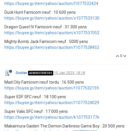
https://buyee.jp/item/yahoo/auction/l1077532424
Duck Hunt Famicom neuf : 10 600 yens
https://buyee.jp/item/yahoo/auction/x1077533130
Dragon Quest IV Famicom neuf : 31 300 yens
https://buyee.jp/item/yahoo/auction/s1077537052
Mighty Bomb Jack Famicom neuf : 5000 yens
https://buyee.jp/item/yahoo/auction/f1077528452
0
Gustav
15 Jan 2023, 18:18
ADMINISTRATORS
Mad City Famicom neuf tordu : 16 500 yens
https://buyee.jp/item/yahoo/auction/t1077532159
Super EDF SFC neuf : 18 100 yens
https://buyee.jp/item/yahoo/auction/f1077524029
Super Valis SFC neuf : 17 000 yens
https://buyee.jp/item/yahoo/auction/k1077531776
Makaimura Gaiden The Demon Darkness Game Boy : 20 500 yens