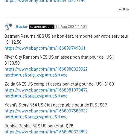
https://www.ebay.com/itm/395453227194
0
Gustav
12 Aug 2024, 14:21
ADMINISTRATORS
Batman Returns NES US en bon état, remporté par votre serviteur
: $112.50
https://www.ebay.com/itm/166899749361
River City Ransom NES US en assez bon état pour de l'US :
$133.50
https://www.ebay.com/itm/166898032892?
nordt=true&orig_cvip=true&rt=nc
Zelda SNES US complet assez bon état pour de l'US : $180
https://www.ebay.com/itm/166898107047?
nordt=true&orig_cvip=true&rt=nc
Yoshi's Story N64 US état acceptable pour de l'US : $87
https://www.ebay.com/itm/166899758903?
nordt=true&orig_cvip=true&rt=nc
Bubble Bobble NES US bon état : $78
https://www.ebay.com/itm/166898032889?