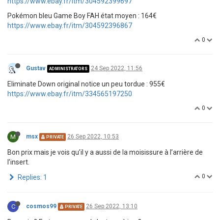
https://www.ebay.fr/itm/304592399697
Pokémon bleu Game Boy FAH état moyen : 164€
https://www.ebay.fr/itm/304592396867
0
Gustav
24 Sep 2022, 11:56
ADMINISTRATORS
Eliminate Down original notice un peu tordue : 955€
https://www.ebay.fr/itm/334565197250
0
M
msx
26 Sep 2022, 10:53
PRIVATE
Bon prix mais je vois qu’il y a aussi de la moisissure à l’arrière de
l’insert.
0
Replies: 1
C
cosmos99
26 Sep 2022, 13:10
PRIVATE