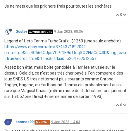
Je ne mets que les prix hors frais pour toutes les enchères.
0
Gustav
9 Jan 2023, 08:36
ADMINISTRATORS
Legend of Hero Tonma TurboGrafx : $1250 (une seule enchère)
https://www.ebay.com/itm/374437189704?
nma=true&si=4C566QJpsVGPf1E9d1teqS%2FktCo%3D&orig_cvip
=true&nordt=true&rt=nc&_trksid=p2047675.l2557
Assez bon état, mais boîte gondolée à l'arrière et usée sur le
dessus. Cela dit, ce n'est pas très cher payé si l'on compare à des
jeux SNES US très nettement plus courants comme Chrono
Trigger, Hagane, ou Earthbound. Tonma est probablement aussi
rare que Magical Chase (même mode de distribution : uniquement
sur TurboZone Direct + même année de sortie : 1993).
0
C
cosmos99
9 Jan 2023, 14:03
PRIVATE