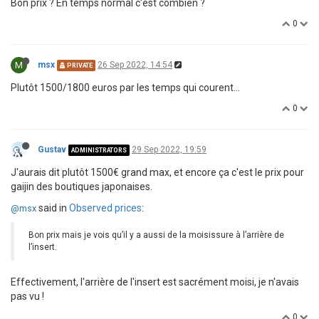
Bon prix ? En temps normal c'est combien ?
0
M
msx
26 Sep 2022, 14:54
PRIVATE
Plutôt 1500/1800 euros par les temps qui courent…
0
Gustav
29 Sep 2022, 19:59
ADMINISTRATORS
J'aurais dit plutôt 1500€ grand max, et encore ça c'est le prix pour
gaijin des boutiques japonaises.
said in
Observed prices
:
@msx
Bon prix mais je vois qu’il y a aussi de la moisissure à l’arrière de
l’insert.
Effectivement, l'arrière de l'insert est sacrément moisi, je n'avais
pas vu !
0