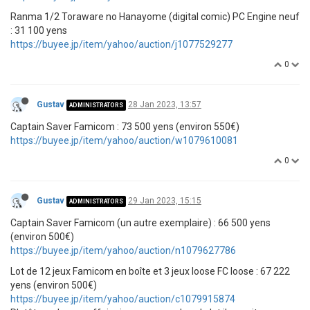
Ranma 1/2 Toraware no Hanayome (digital comic) PC Engine neuf
: 31 100 yens
https://buyee.jp/item/yahoo/auction/j1077529277
0
Gustav
28 Jan 2023, 13:57
ADMINISTRATORS
Captain Saver Famicom : 73 500 yens (environ 550€)
https://buyee.jp/item/yahoo/auction/w1079610081
0
Gustav
29 Jan 2023, 15:15
ADMINISTRATORS
Captain Saver Famicom (un autre exemplaire) : 66 500 yens
(environ 500€)
https://buyee.jp/item/yahoo/auction/n1079627786
Lot de 12 jeux Famicom en boîte et 3 jeux loose FC loose : 67 222
yens (environ 500€)
https://buyee.jp/item/yahoo/auction/c1079915874