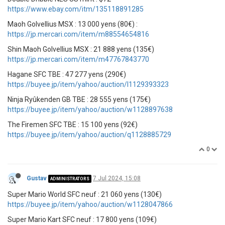
https://www.ebay.com/itm/135118891285
Maoh Golvellius MSX : 13 000 yens (80€) :
https://jp.mercari.com/item/m88554654816
Shin Maoh Golvellius MSX : 21 888 yens (135€)
https://jp.mercari.com/item/m47767843770
Hagane SFC TBE : 47 277 yens (290€)
https://buyee.jp/item/yahoo/auction/l1129393323
Ninja Ryûkenden GB TBE : 28 555 yens (175€)
https://buyee.jp/item/yahoo/auction/w1128897638
The Firemen SFC TBE : 15 100 yens (92€)
https://buyee.jp/item/yahoo/auction/q1128885729
0
Gustav
7 Jul 2024, 15:08
ADMINISTRATORS
Super Mario World SFC neuf : 21 060 yens (130€)
https://buyee.jp/item/yahoo/auction/w1128047866
Super Mario Kart SFC neuf : 17 800 yens (109€)