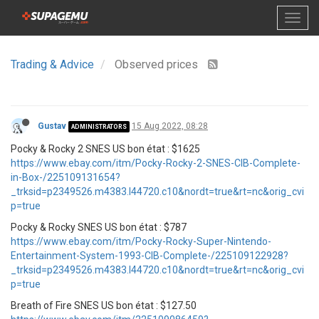
Trading & Advice
Observed prices
Gustav
15 Aug 2022, 08:28
ADMINISTRATORS
Pocky & Rocky 2 SNES US bon état : $1625
https://www.ebay.com/itm/Pocky-Rocky-2-SNES-CIB-Complete-
in-Box-/225109131654?
_trksid=p2349526.m4383.l44720.c10&nordt=true&rt=nc&orig_cvi
p=true
Pocky & Rocky SNES US bon état : $787
https://www.ebay.com/itm/Pocky-Rocky-Super-Nintendo-
Entertainment-System-1993-CIB-Complete-/225109122928?
_trksid=p2349526.m4383.l44720.c10&nordt=true&rt=nc&orig_cvi
p=true
Breath of Fire SNES US bon état : $127.50